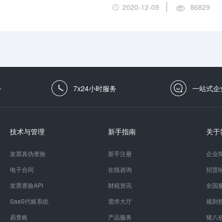
2020-12-09
86829
务
7x24小时服务
一站式企
技术与管理
新手指南
关于
发票真伪查验
新手注册
企业
电子合同
在线咨询
招贤
发票查验API
财税资讯
全国
SaaS代账系统
需求大厅
规则
易查账
产品服务
猪八