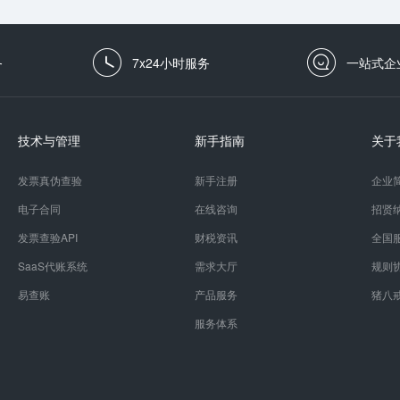
务
7x24小时服务
一站式企
技术与管理
新手指南
关于
发票真伪查验
新手注册
企业
电子合同
在线咨询
招贤
发票查验API
财税资讯
全国
SaaS代账系统
需求大厅
规则
易查账
产品服务
猪八
服务体系