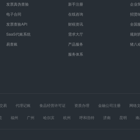
发票真伪查验
新手注册
企业
电子合同
在线咨询
招贤
发票查验API
财税资讯
全国
SaaS代账系统
需求大厅
规则
易查账
产品服务
猪八
服务体系
交易
代理记账
食品经营许可证
资质办理
金融公司注册
网络
经营许可证
股权设计
医疗器械经营许可证
莞
福州
广州
哈尔滨
杭州
呼和浩特
济南
昆明
南
春
长沙
郑州
重庆