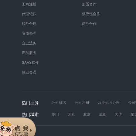
工商注册
加盟合作
代理记账
供应链合作
税务合规
商务合作
资质办理
企业法务
产品服务
SAAS软件
创业会员
热门业务
公司核名
公司注册
营业执照办理
公司
发票真伪
财税服务
工商年报
道路运输
热门城市
厦门
太原
北京
成都
大连
东
苏州
天津
无锡
武汉
西安
长