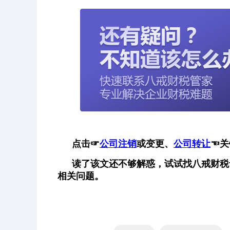
点击
☞
公司注销
或变更、
公司转让
☜
关
读了该文还不够解惑，试试找八戒财税
相关问题。