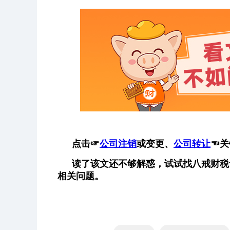
点击
☞
公司注销
或变更、
公司转让
☜
关
读了该文还不够解惑，试试找八戒财税
相关问题。