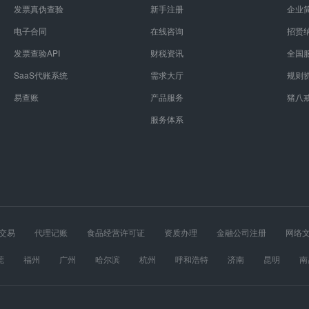
发票真伪查验
新手注册
企业
电子合同
在线咨询
招贤
发票查验API
财税资讯
全国
SaaS代账系统
需求大厅
规则
易查账
产品服务
猪八
服务体系
交易
代理记账
食品经营许可证
资质办理
金融公司注册
网络
经营许可证
股权设计
医疗器械经营许可证
莞
福州
广州
哈尔滨
杭州
呼和浩特
济南
昆明
南
春
长沙
郑州
重庆