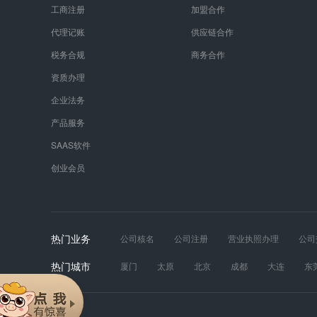
工商注册
加盟合作
代理记账
供应链合作
税务合规
商务合作
资质办理
企业法务
产品服务
SAAS软件
创业会员
热门业务
公司核名
公司注册
营业执照办理
公司
发票真伪
财税服务
工商年报
道路运输
热门城市
厦门
太原
北京
成都
大连
东
苏州
天津
无锡
武汉
西安
长