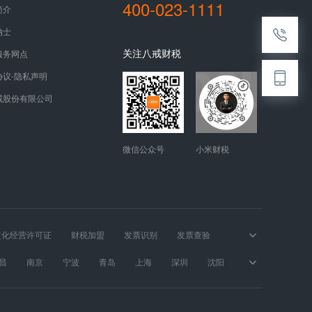
400-023-1111
简介
纳士
关注八戒财税
服务网点
协议-隐私声明
戒股份有限公司
微信公众号
小米财税
文化经营许可证
财税加盟
发票识别
发票查验
昌
南京
宁波
青岛
上海
深圳
沈阳