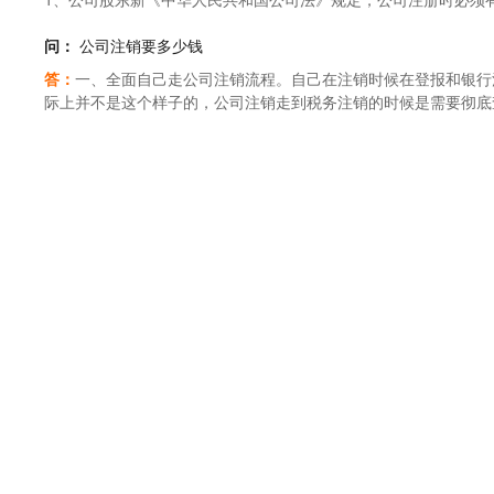
行政管理部门登记，从事工商业经营的，为个体工商户。个体工商
书。变更名称、经营范围的，应当提交加盖公司印章的《企业法人
二位或以上的股东**注册公司。公司注册时，需提交并验资股东
护，任何单位和个人不得侵害。第三条县、自治县、不设区的市、
决定规定在登记前须经批准的项目的，还应当提交有关批准文件。
(需多名监事)，也可以不设监事会，但需设一名监事。一人有限
问：
公司注销要多少钱
关）。登记机关按照国务院工商行政管理部门的规定，可以委托其
当提交公司的任免文件以及其身份证明。公司登记机关准予变更登
事。公司注册时，需提交监事的身份证明原件.3、公司注册资本
答：
一、全面自己走公司注销流程。自己在注销时候在登报和银行
十八条公司变更名称的，应当自变更决议或者决定作出之日起30
行公司名称核准，需提交多个公司名称进行查名。上海注册公司查
际上并不是这个样子的，公司注销走到税务注销的时候是需要彻底
需拆开来查名。5、公司经营范围注册公司时，经营范围必须要明
税，偷税、漏税以及存在税务异常需要处理，此时需要补账、补税
要做的业务写进经营范围。经营范围字数在200个字以内，包括
以走正常流程，但是就单单罚款就是一个不小的开支，更重要的是
租赁协议、房产证复印件。7、公司章程公司成立时，需向工商管
费和罚款构成，一些代办了解公司情况后直接打包定价，主要依据
及出资比例、注册资本，股东、董事、监事的权利与义务等内容。
有记账等，处理越麻烦，费用就越高。【法律依据】《公司法》第
事会成员）也可以不设董事会，若不设董事会，需设一名执行董事
者公司章程规定的其他解散事由出现;(二)股东会或者股东大会决议解
司进行税务登记时，需提交一名财务人员信息，包括身份证明复印
关闭或者被撤销;(五)人民法院依照本法第一百八十二条的规定予
表，法人代表可以是股东之一，也可以聘请。公司法定代表人需***