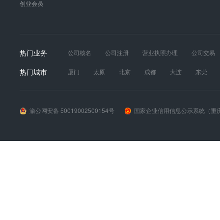
创业会员
热门业务
公司核名
公司注册
营业执照办理
公司交易
发票真伪
财税服务
工商年报
道路运输经营
热门城市
厦门
太原
北京
成都
大连
东莞
苏州
天津
无锡
武汉
西安
长春
渝公网安备 50019002500154号
国家企业信用信息公示系统（重