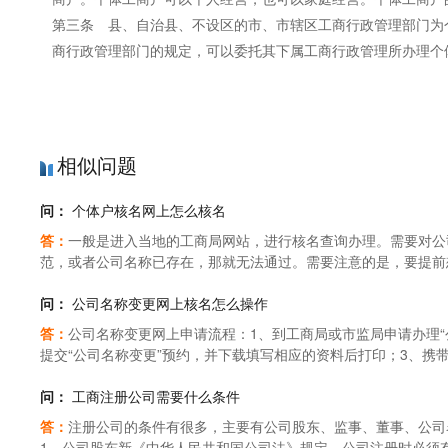
第三条 县、自治县、不设区的市、市辖区工商行政管理部门为
商行政管理部门的规定，可以委托其下属工商行政管理所办理个
相似问题
问：
个体户核名网上怎么核名
答：
一般是进入当地的工商局网站，进行核名查询办理。需要对公
范，或者公司名称已存在，那就无法通过。需要注意的是，要提前
再次费时间去核。第一步就是想好名称，找好注册地址，去你地址
出资（国家规定注册资本最低3万），找家会计事务所给你出具验
问：
公司名称变更网上核名怎么操作
通知书，地址证明，房产证复印件拿上这些证件去工商政务服务中
答：
公司名称变更网上申请流程：1、到工商局或市监局申请办理“
题不清楚，现在代办也就几百块跑腿费，打的士的费用和时间都回
提交“公司名称变更”预约，并下载填写相应的资料后打印；3、携
业执照（五证合一了），专人做专事嘛，开公司初期很多事，创业
漏或当地工商局有其他要求，则根据要求补充资料，若资料没问题
求各不相同，本地户口与住宅经营范围有限，公司名字和地址与经
一趟工商局领取新的营业执照；6、携带新的营业执照到刻章点刻
问：
工商注册公司需要什么条件
服务公道很多，而且在武汉地区做了十几年了，不像小公司注册完
新公章到开户行申请更换开户许可证和印鉴；8、完成当地各部门
答：
注册公司的条件有很多，主要有公司股东、监事、董事、公司
任，价格稍微贵点，但相比损失的利益可以忽略不计了法律依据：
第四十八条分公司变更登记事项的，应当向公司登记机关申请变更
1、公司股东新《中华人民共和国公司法》规定，公司注册时必须有一