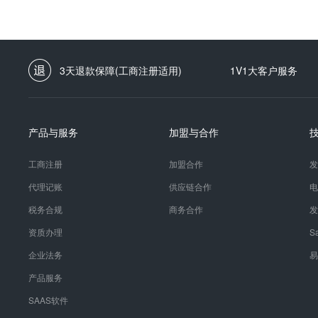
3天退款保障(工商注册适用)
1V1大客户服务
产品与服务
加盟与合作
工商注册
加盟合作
发
代理记账
供应链合作
电
税务合规
商务合作
发
资质办理
S
企业法务
易
产品服务
SAAS软件