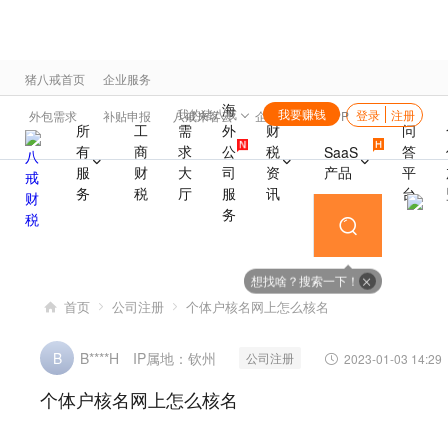
猪八戒首页
企业服务
海
我的猪八戒
我要赚钱
登录
注册
外包需求
补贴申报
八戒来客云
企业福利
APP
所
工
需
外
财
问
有
商
求
公
税
答
SaaS
产品
服
财
大
司
资
平
务
税
厅
服
讯
台
务
想找啥？搜索一下！
首页
公司注册
个体户核名网上怎么核名
IP属地：钦州
B
B****H
公司注册
2023-01-03 14:29
个体户核名网上怎么核名