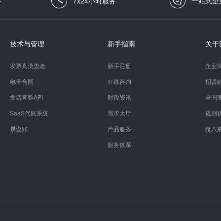
务
7x24小时服务
一站式企
技术与管理
新手指南
关于
发票真伪查验
新手注册
企业
电子合同
在线咨询
招贤
发票查验API
财税资讯
全国
SaaS代账系统
需求大厅
规则
易查账
产品服务
猪八
服务体系