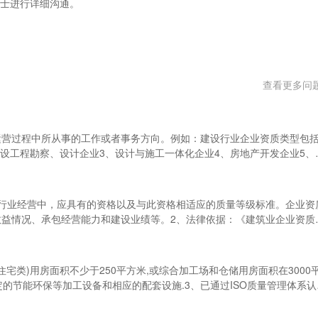
士进行详细沟通。
查看更多问
运营过程中所从事的工作或者事务方向。例如：建设行业企业资质类型包
建设工程勘察、设计企业3、设计与施工一体化企业4、房地产开发企业5、
企业9、工程招标代理机构10、工程造价咨询企业11、城市规划编制单位
理办法》第十四条申请个体工商户注册登记，应当提交下列文件：（一）
明；（三）经营场所证明；（四）国家市场监督管理总局规定提交的其他
行业经营中，应具有的资格以及与此资格相适应的质量等级标准。企业资
益情况、承包经营能力和建设业绩等。2、法律依据：《建筑业企业资质
资产、专业技术人员、技术装备和已完成的建筑工程业绩等资质条件申请
质等级许可的范围内从事建筑活动。二、建筑企业资质剥离流程是什么资
有建筑资质的公司建立一个子公司或者一个独立的主体公司，然后进行资
住宅类)用房面积不少于250平方米,或综合加工场和仓储用房面积在3000
进行公司变更，变更完成后进行资质剥离，被剥离的建筑资质属于新成立
的节能环保等加工设备和相应的配套设施.3、已通过ISO质量管理体系认
一个完全新的建筑公司及建筑资质就剥离出来了。据法律规定建筑施工企
:1、固定的办公(非住宅类)用房面积不少于200平方米,或综合加工场和
承揽工程的，责令改正，没收违法所得，并处罚款，可以责令停业整顿，
和完善的办公设施,有固定的节能环保等加工设备和相应的配套设施.3、评定