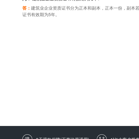
资质等级；情节严重的，吊销资质证书。对因该项承揽工程
等级的前三年内,从事本行业经营活动中没有在工商部门、政
答：
建筑业企业资质证书分为正本和副本，正本一份，副本
者个人承担连带赔偿责任。
资质等级标准:1、固定的办公用房面积不少于100平方米,或
证书有效期为5年。
的办公设施,有固定的金属、木器与电器等加工设备和相应的配
门、政府委办、协会网站有关严重安全、质量事故和涉及企业