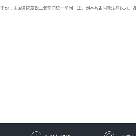
不符合规定的质量标准造成的损失，建筑施工企业与使用本企业名义的单
府委办、协会网站有关严重安全、质量事故和涉及企业诚信的不良记录.三
若干份，由国务院建设主管部门统一印制，正、副本具备同等法律效力。
综合加工场和存储用房面积500平方米以上.2、有成套的先进技术设备和完
套设施.3、评定资质等级的前三年内,从事本行业经营活动中没有在工商
诚信的不良记录.