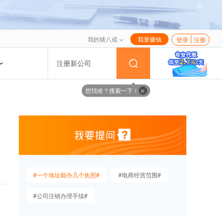
我的猪八戒
我要赚钱
登录
注册
注册新公司
想找啥？搜索一下！
#一个地址能办几个执照#
#电商经营范围#
#公司注销办理手续#