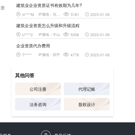
位或
级
建筑业企业资质证书有效期为几年?
资质
善
IP属地：
马鞍山
m****M
5181
2023-01-06
部
建筑企业资质怎么升级和升级流程
IP属地：
中山
U****2
5058
2023-01-06
企业资质代办费用
IP属地：
四平
T*****
4778
2023-01-06
其他问答
公司注册
代理记账
法务咨询
股权设计