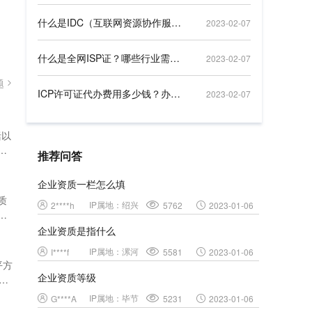
什么是IDC（互联网资源协作服务）IDC（互联网资源协作服务）常见疑问
2023-02-07
什么是全网ISP证？哪些行业需要办理ISP
2023-02-07
题
ICP许可证代办费用多少钱？办理的具体流程
2023-02-07
括以
房
推荐问答
申请
企业资质一栏怎么填
文
质
IP属地：
绍兴
2****h
5762
2023-01-06
管
资
企业资质是指什么
质剥
IP属地：
漯河
I****f
5581
2023-01-06
质分
平方
的子
企业资质等级
证,
业转
仓储
IP属地：
毕节
G****A
5231
2023-01-06
降低
资质