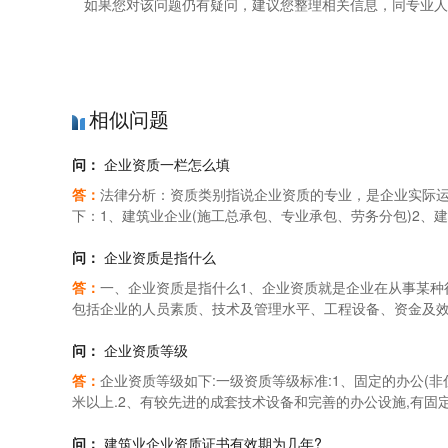
如果您对该问题仍有疑问，建议您整理相关信息，同专业人
相似问题
问：
企业资质一栏怎么填
答：
法律分析：资质类别指说企业资质的专业，是企业实际
下：1、建筑业企业(施工总承包、专业承包、劳务分包)2、
地产估价机构6、物业服务企业7、园林绿化企业8、工程监理
12、工程质量检测机构等。法律依据：《个体工商户登记管
问：
企业资质是指什么
人签署的个体工商户注册登记申请书；（二）申请人身份证
答：
一、企业资质是指什么1、企业资质就是企业在从事某种
件。
包括企业的人员素质、技术及管理水平、工程设备、资金及效
理规定》第三条建筑业企业应当按照其拥有的注册资本、净
质，经审查合格，取得相应等级的资质证书后，方可在其资
问：
企业资质等级
离也叫资质分立，即分立母公司拥有的建筑资质。相当于拥
答：
企业资质等级如下:一级资质等级标准:1、固定的办公(非
立。资质分立完成后，新成立的子公司或主体公司与母公司
米以上.2、有较先进的成套技术设备和完善的办公设施,有固定
公司或主体公司，然后再进行公司及资质法人变更。这样，
并且在认证有效期内,有完善的企业管理制度.二级资质等级标准
让、出借资质证书或者以其他方式允许他人以本企业的名义
用房面积在1000平方米以上.2、有较先进的成套技术设备
问：
建筑业企业资质证书有效期为几年?