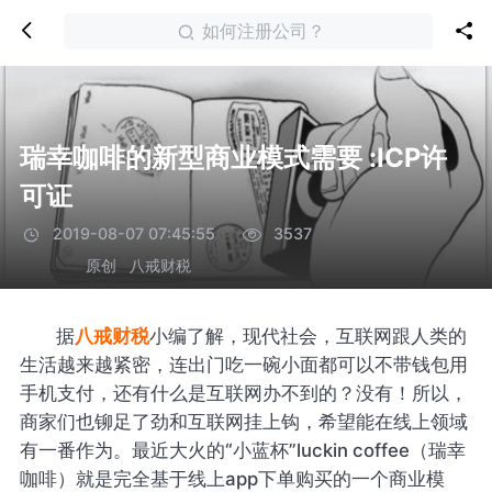
如何注册公司？
瑞幸咖啡的新型商业模式需要 :ICP许
可证
2019-08-07 07:45:55
3537
原创
八戒财税
据
八戒财税
小编了解，现代社会，互联网跟人类的
生活越来越紧密，连出门吃一碗小面都可以不带钱包用
手机支付，还有什么是互联网办不到的？没有！所以，
商家们也铆足了劲和互联网挂上钩，希望能在线上领域
有一番作为。最近大火的“小蓝杯”luckin coffee（瑞幸
咖啡）就是完全基于线上app下单购买的一个商业模