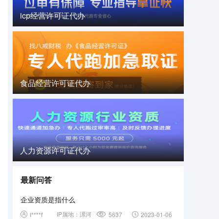
icp经营许可证代办
食品经营许可证代办
人力资源许可证代办
最新问答
企业资质是指什么
IP属地：
漯河
I****f
5637
2023-01-06