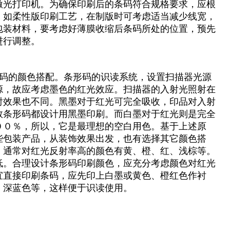
激光打印机。为确保印刷后的条码符合规格要求，应根
。如柔性版印刷工艺，在制版时可考虑适当减少线宽，
包装材料，要考虑好薄膜收缩后条码所处的位置，预先
进行调整。
码的颜色搭配。条形码的识读系统，设置扫描器光源
源，故应考虑墨色的红光效应。扫描器的入射光照射在
射效果也不同。黑墨对于红光可完全吸收，印品对入射
数条形码都设计用黑墨印刷。而白墨对于红光则是完全
００％，所以，它是最理想的空白用色。基于上述原
些包装产品，从装饰效果出发，也有选择其它颜色搭
。通常对红光反射率高的颜色有黄、橙、红、浅棕等。
低。合理设计条形码印刷颜色，应充分考虑颜色对红光
宜直接印刷条码，应先印上白墨或黄色、橙红色作衬
、深蓝色等，这样便于识读使用。