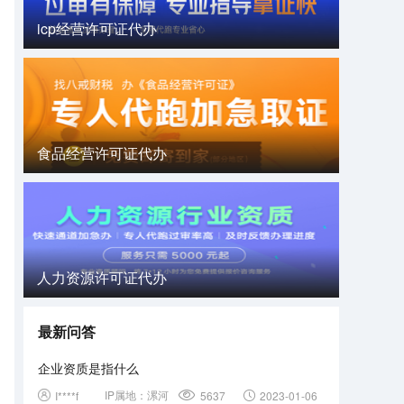
icp经营许可证代办
食品经营许可证代办
人力资源许可证代办
最新问答
企业资质是指什么
IP属地：
漯河
I****f
5637
2023-01-06