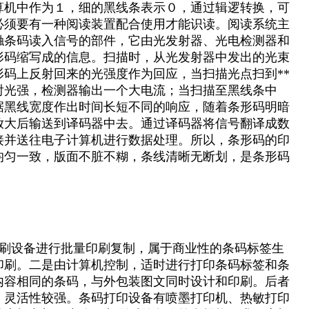
算机中作为１，细的黑线条表示０，通过辑逻转换，可
必须要有一种阅读装置配合使用才能识读。阅读系统主
触条码读入信号的部件，它由光发射器、光电检测器和
形码缩写成的信息。扫描时，从光发射器中发出的光束
码上反射回来的光强度作为回应，当扫描光点扫到**
射光强，检测器输出一个大电流；当扫描至黑线条中
据黑线宽度作出时间长短不同的响应，随着条形码明暗
放大后输送到译码器中去。通过译码器将信号翻译成数
接并送往电子计算机进行数据处理。所以，条形码的印
均匀一致，版面不脏不糊，条线清晰无断划，是条形码
刷设备进行批量印刷复制，属于商业性的条码标签生
印刷。二是由计算机控制，适时进行打印条码标签和条
内容相同的条码，与外包装图文同时设计和印刷。后者
，灵活性较强。条码打印设备有喷墨打印机、热敏打印