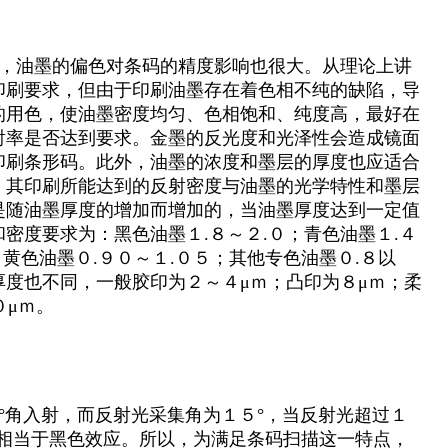
，油墨的偏色对条码的精度影响也很大。从理论上讲
印刷要求，但由于印刷油墨存在着色相不纯的缺陷，导
的用色，使油墨密度均匀、色相饱和、纯度高，最好在
射率是否达到要求。金墨的反光度和光泽性会造成镜面
印刷条形码。此外，油墨的浓度和墨层的厚度也应适合
，其印刷所能达到的反射密度与油墨的光学特性和墨层
是随油墨厚度的增加而增加的，当油墨厚度达到一定值
密度要求为：黑色油墨１.８～２.０；青色油墨１.４
；黄色油墨０.９０～１.０５；其他专色油墨０.８以
度也不同，一般胶印为２～４μｍ；凸印为８μｍ；柔
０μｍ。
°角入射，而反射光采集角为１５°，当反射光超过１
即相当于黑色效应。所以，为满足条码扫描这一特点，