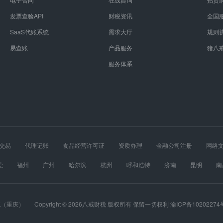
发票查验API
财税资讯
全国
SaaS代账系统
需求大厅
规则
易查账
产品服务
猪八
服务体系
交易
代理记账
食品经营许可证
资质办理
金融公司注册
网络
经营许可证
股权设计
医疗器械经营许可证
莞
福州
广州
哈尔滨
杭州
呼和浩特
济南
昆明
南
春
长沙
郑州
重庆
统（重庆）
Copyright © 2026八戒财税 版权所有 保留一切权利 渝ICP备10202274