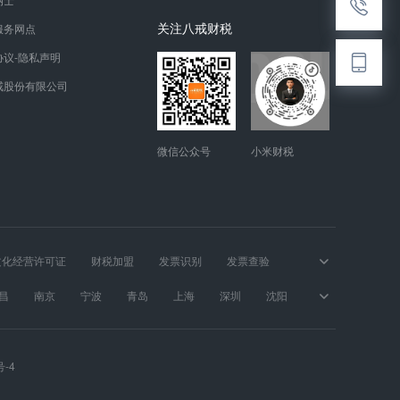
关注八戒财税
服务网点
协议-隐私声明
戒股份有限公司
微信公众号
小米财税
文化经营许可证
财税加盟
发票识别
发票查验
昌
南京
宁波
青岛
上海
深圳
沈阳
号-4