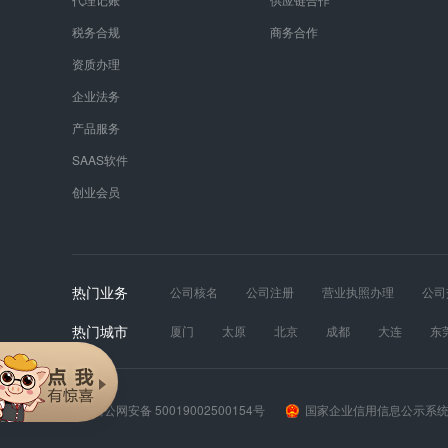
税务合规
商务合作
资质办理
企业法务
产品服务
SAAS软件
创业会员
热门业务
公司核名
公司注册
营业执照办理
公司
发票真伪
财税服务
工商年报
道路运输
热门城市
厦门
太原
北京
成都
大连
东
苏州
天津
无锡
武汉
西安
长
渝公网安备 50019002500154号
国家企业信用信息公示系