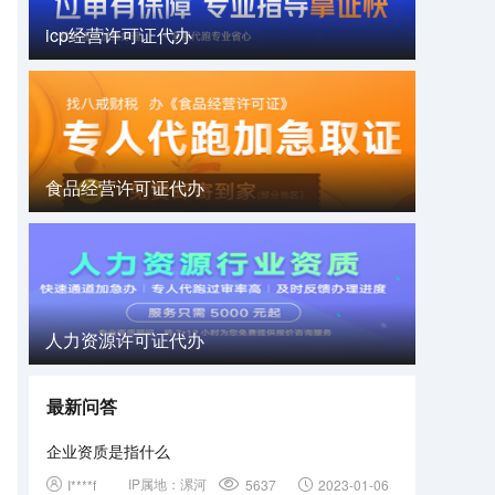
icp经营许可证代办
食品经营许可证代办
人力资源许可证代办
最新问答
企业资质是指什么
IP属地：
漯河
I****f
5637
2023-01-06