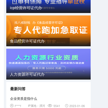
icp经营许可证代办
食品经营许可证代办
人力资源许可证代办
最新问答
企业资质是指什么
IP属地：
漯河
I****f
5541
2023-01-06