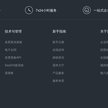
务
7x24小时服务
一站式企
技术与管理
新手指南
关于
发票真伪查验
新手注册
企业
电子合同
在线咨询
招贤
发票查验API
财税资讯
全国
SaaS代账系统
需求大厅
规则
易查账
产品服务
猪八
服务体系