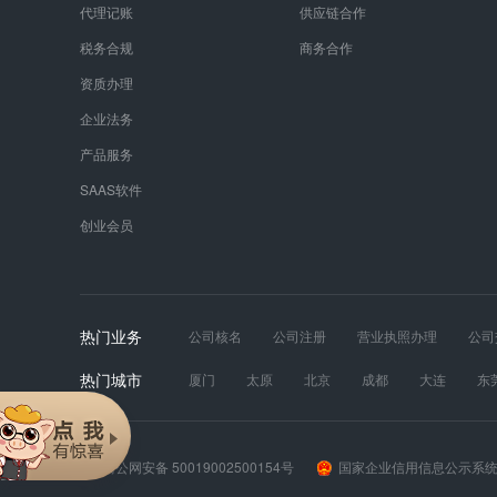
代理记账
供应链合作
税务合规
商务合作
资质办理
企业法务
产品服务
SAAS软件
创业会员
热门业务
公司核名
公司注册
营业执照办理
公司
发票真伪
财税服务
工商年报
道路运输
热门城市
厦门
太原
北京
成都
大连
东
苏州
天津
无锡
武汉
西安
长
渝公网安备 50019002500154号
国家企业信用信息公示系