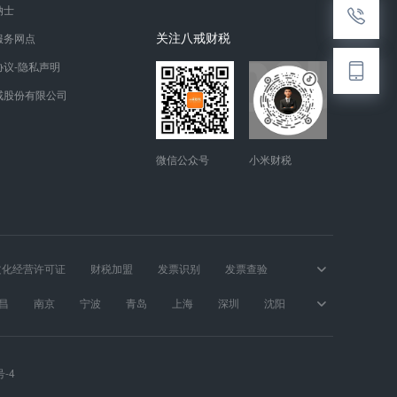
纳士
关注八戒财税
服务网点
协议-隐私声明
戒股份有限公司
微信公众号
小米财税
文化经营许可证
财税加盟
发票识别
发票查验
昌
南京
宁波
青岛
上海
深圳
沈阳
号-4