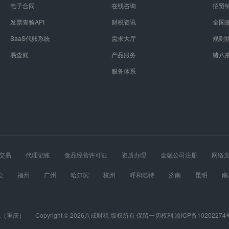
电子合同
在线咨询
招贤
发票查验API
财税资讯
全国
SaaS代账系统
需求大厅
规则
易查账
产品服务
猪八
服务体系
交易
代理记账
食品经营许可证
资质办理
金融公司注册
网络
经营许可证
股权设计
医疗器械经营许可证
莞
福州
广州
哈尔滨
杭州
呼和浩特
济南
昆明
南
春
长沙
郑州
重庆
统（重庆）
Copyright © 2026八戒财税 版权所有 保留一切权利 渝ICP备10202274