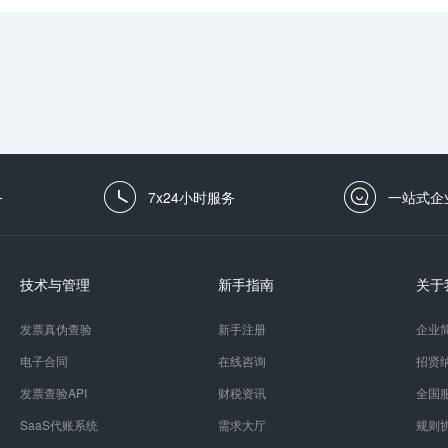
务
7x24小时服务
一站式企
技术与管理
新手指南
关于
发票真伪查验
新手注册
企业
电子合同
在线咨询
招贤
发票查验API
财税资讯
全国
SaaS代账系统
需求大厅
规则