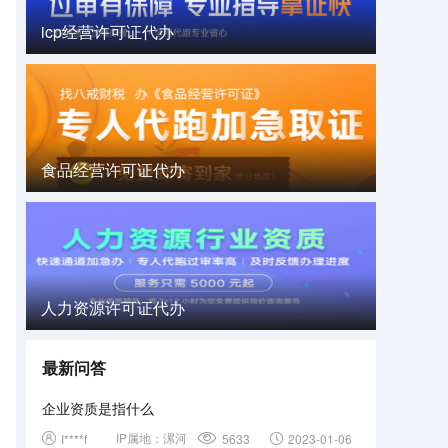
icp经营许可证代办
食品经营许可证代办
人力资源许可证代办
最新问答
企业资质是指什么
IP属地：
漯河
I****f
5633
2023-01-06