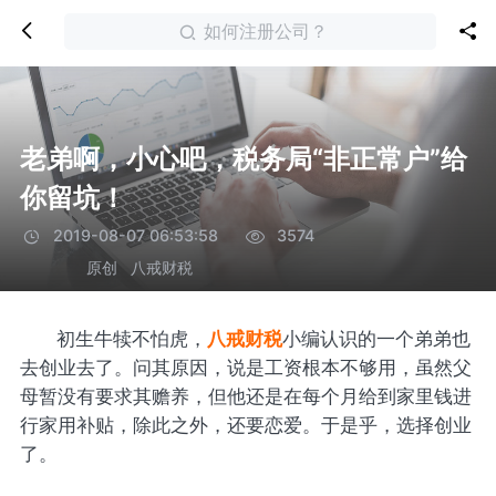
如何注册公司？
老弟啊，小心吧，税务局“非正常户”给
你留坑！
2019-08-07 06:53:58
3574
原创
八戒财税
初生牛犊不怕虎，
八戒财税
小编认识的一个弟弟也
去创业去了。问其原因，说是工资根本不够用，虽然父
母暂没有要求其赡养，但他还是在每个月给到家里钱进
行家用补贴，除此之外，还要恋爱。于是乎，选择创业
了。