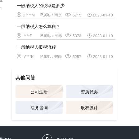
一般纳税人的税率是多少
创
物除
IP属地：
南京
D****M
5715
2023-01-10
一般纳税人怎么算税？
IP属地：
河池
l****D
5373
2023-01-10
一般纳税人报税流程
IP属地：
鹤岗
a****K
5257
2023-01-10
其他问答
公司注册
资质代办
法务咨询
股权设计