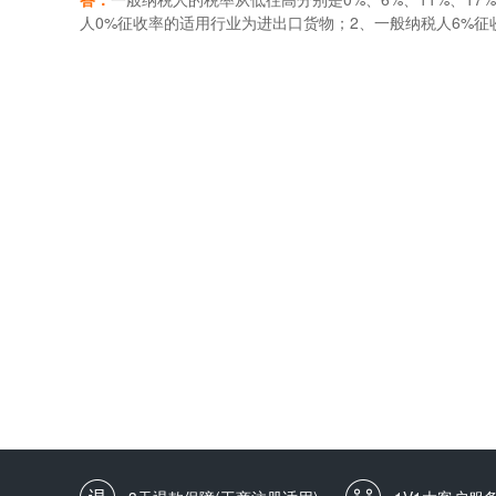
的比重在50%以上。
纳税额。
人0%征收率的适用行业为进出口货物；2、一般纳税人6%
意服务、物流辅助服务、鉴证咨询服务、广播影视服务；3.
外，提供加工、修理修配劳务。