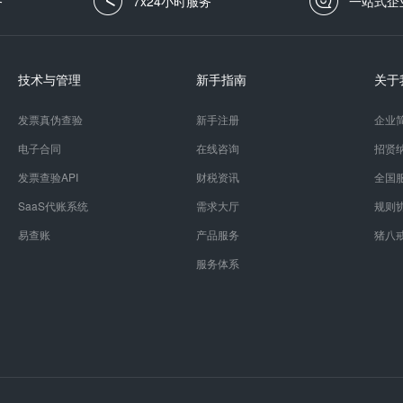
务
7x24小时服务
一站式企
技术与管理
新手指南
关于
发票真伪查验
新手注册
企业
电子合同
在线咨询
招贤
发票查验API
财税资讯
全国
SaaS代账系统
需求大厅
规则
易查账
产品服务
猪八
服务体系