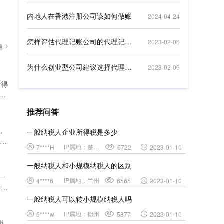
内地人在香港注册公司该如何做账
2024-04-24
怎样评估代理记账公司的代理记账能力
2023-02-06
题
为什么创业型公司建议选择代理记账公司
2023-02-06
所得
税
%
推荐问答
国
)有
，
一般纳税人企业所得税是多少
公式
需要
X
IP属地：
楚雄彝族自治州
7****H
6722
2023-01-10
：年
家
的
一般纳税人和小规模纳税人的区别
收方
规
一
润总
IP属地：
兰州
4****6
6565
2023-01-10
：
纳税
征
共
一般纳税人可以转小规模纳税人吗
万
。小
IP属地：
德州
售额
6****w
5877
2023-01-10
算应
税