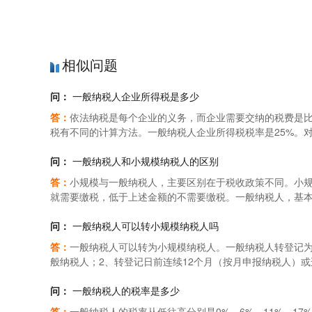
相似问题
问：
一般纳税人企业所得税是多少
答：
依法纳税是每个企业的义务，而企业需要交纳的税费是
税有不同的计算方法。一般纳税人企业所得税税率是25%。对
所得额，按20%的税率缴纳企业所得税；对年应纳税所得额超过
的税率缴纳企业所得税。一般纳税人的企业所得税如何计算(
问：
一般纳税人和小规模纳税人的区别
境内范围的内资企业或者其他组织形式，包括以下六类：(1)国有企
答：
小规模与一般纳税人，主要区别在于税收政策不同。小规
生产经营所得以及其他所得的其他组织形式。(二)、所得税
就需要缴税，低于上述金额的不需要缴税。一般纳税人，基本税
为：应交所得税=收入总额X税务核定固定比例X所得税税率
缴税的，但是是实行差额征税。小规模纳税人与一般纳税人的
所得税税率；3、所得税税率：(1)一般企业所得税的税率为25
销售额在100万元以上的，可以认定为一般纳税人，100万
问：
一般纳税人可以转小规模纳税人吗
需要重点扶持的高新技术类型企业，减按15%的税率来征收企
可以认定为一般纳税人，180万以下为小规模纳税人。工业企业
答：
一般纳税人可以转为小规模纳税人。一般纳税人转登记为
式应交所得税=不含税收入额X税务核定比例X所得税税率=10
模纳税人;反之，为一般纳税人。【【法律依据】】《增值税
般纳税人；2、转登记日前连续12个月（按月申报纳税人）或
额x所得税税率；=(不含税收入-不含税成本-税费-管理、销售、
(一)从事货物生产或者提供应税劳务的纳税人，以及以从事
人在转登记日前的经营期尚不满12个月或4个季度，则按照月
增值税销售额(以下简称应税销售额)在50万元以下(含本数，下
和国增值税暂行条例》第十三条小规模纳税人以外的纳税人
问：
一般纳税人的税率是多少
元以下的。本条第一款所称以从事货物生产或者提供应税劳
规模纳税人会计核算健全，能够提供准确税务资料的，可以
答：
一般纳税人的税率从低往高分别是0%、6%、11%、1