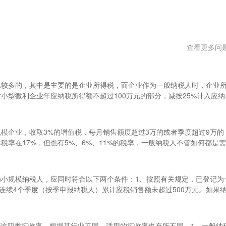
查看更多问
比较多的，其中是主要的是企业所得税，而企业作为一般纳税人时，企业
小型微利企业年应纳税所得额不超过100万元的部分，减按25%计入应纳
100万元但不超过300万元的部分，减按50%计入应纳税所得额，按20
一)、所谓企业所得税纳税人，即指所有实行独立经济核算的中华人民共和
业；(2)集体企业；(3)私营企业；(4)联营企业；(5)股份制企业；(6
模企业，收取3%的增值税，每月销售额度超过3万的或者季度超过9万的
的征收方式一般分为以下两种：1、核定征收：按收入计算缴纳所得税计算
率在17%，但也有5%、6%、11%的税率，一般纳税人不管如何都是
；2、查帐征收：按利润计算缴纳所得税计算公式为：应交所得税=利润总额
区别是：1、主要从事生产或提供应税劳务(特指加工、修理修配劳务)的
%(2)符合条件的小型微利企业，减按20%的税率征收企业所得税；(3)国
以下的为小规模纳税人。2、主要从事货物批发零售的：年销售额180万以上
业所得税。(三)、所得税的计算方式如下1、如果你单位所得税是核定征
年销售额在100万以下的,商品流通企业年销售额在180万以下的,属于小
小规模纳税人，应同时符合以下两个条件：1、按照有关规定，已登记为
00X税务核定比例x25%；2、如果你单位是查账征收方式应交所得税=利
暂行条例实施细则》第二十八条条例第十一条所称小规模纳税人的标准为
连续4个季度（按季申报纳税人）累计应税销售额未超过500万元。如果
财务费用)x25%。
货物生产或者提供应税劳务为主，并兼营货物批发或者零售的纳税人，年应
（或季度）平均销售额估算12个月或4个季度的累计销售额。《中华人民
同)的;(二)除本条第一款第(一)项规定以外的纳税人，年应税销售额在80
应当向主管税务机关办理登记。具体登记办法由国务院税务主管部门制定
务为主，是指纳税人的年货物生产或者提供应税劳务的销售额占年应税销
向主管税务机关办理登记，不作为小规模纳税人，依照本条例有关规定计
7%这四类征收率，根据其行业不同，适用的征收率也有所不同。1、一般纳