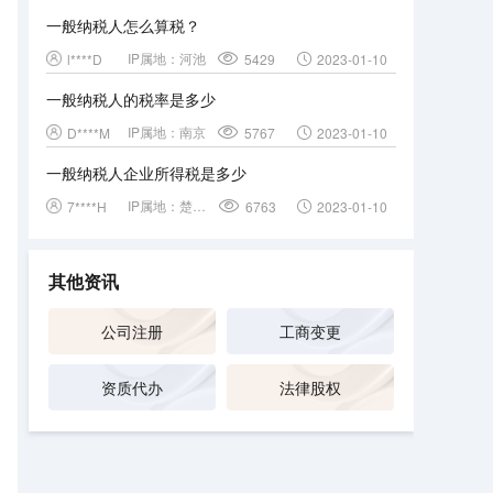
一般纳税人怎么算税？
IP属地：
河池
l****D
5429
2023-01-10
一般纳税人的税率是多少
IP属地：
南京
D****M
5767
2023-01-10
一般纳税人企业所得税是多少
IP属地：
楚雄彝族自治州
7****H
6763
2023-01-10
其他资讯
公司注册
工商变更
资质代办
法律股权