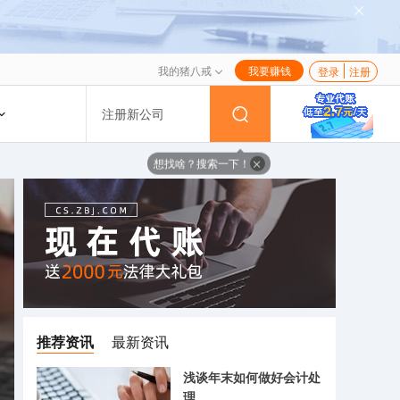
我的猪八戒
我要赚钱
登录
注册
注册新公司
想找啥？搜索一下！
推荐资讯
最新资讯
浅谈年末如何做好会计处
理