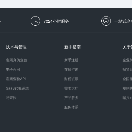
务
7x24小时服务
一站式企
技术与管理
新手指南
关于
发票真伪查验
新手注册
企业
电子合同
在线咨询
招贤
发票查验API
财税资讯
全国
SaaS代账系统
需求大厅
规则
易查账
产品服务
猪八
服务体系