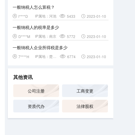
一般纳税人怎么算税？
IP属地：
河池
l****D
5433
2023-01-10
一般纳税人的税率是多少
IP属地：
南京
D****M
5772
2023-01-10
一般纳税人企业所得税是多少
IP属地：
楚雄彝族自治州
7****H
6774
2023-01-10
其他资讯
公司注册
工商变更
资质代办
法律股权