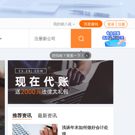
我的猪八戒
我要赚钱
登录
注册
注册新公司
想找啥？搜索一下！
推荐资讯
最新资讯
浅谈年末如何做好会计处
理