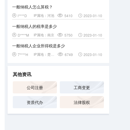
一般纳税人怎么算税？
IP属地：
河池
l****D
5410
2023-01-10
一般纳税人的税率是多少
IP属地：
南京
D****M
5750
2023-01-10
一般纳税人企业所得税是多少
IP属地：
楚雄彝族自治州
7****H
6749
2023-01-10
其他资讯
公司注册
工商变更
资质代办
法律股权