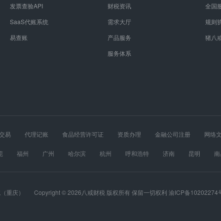
发票查验API
财税资讯
全国
SaaS代账系统
需求大厅
规则
易查账
产品服务
猪八
服务体系
交易
代理记账
食品经营许可证
资质办理
金融公司注册
网络
经营许可证
股权设计
医疗器械经营许可证
莞
福州
广州
哈尔滨
杭州
呼和浩特
济南
昆明
南
春
长沙
郑州
重庆
统（重庆）
Copyright © 2026八戒财税 版权所有 保留一切权利 渝ICP备10202274