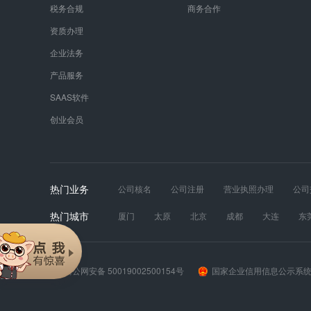
税务合规
商务合作
资质办理
企业法务
产品服务
SAAS软件
创业会员
热门业务
公司核名
公司注册
营业执照办理
公司
发票真伪
财税服务
工商年报
道路运输
热门城市
厦门
太原
北京
成都
大连
东
苏州
天津
无锡
武汉
西安
长
渝公网安备 50019002500154号
国家企业信用信息公示系