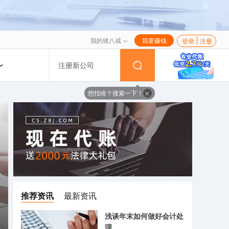
我的猪八戒
我要赚钱
登录
注册
注册新公司
想找啥？搜索一下！
推荐资讯
最新资讯
浅谈年末如何做好会计处
理