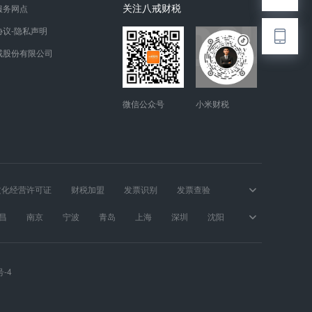
关注八戒财税
服务网点
协议-隐私声明
戒股份有限公司
微信公众号
小米财税
文化经营许可证
财税加盟
发票识别
发票查验
昌
南京
宁波
青岛
上海
深圳
沈阳
号-4