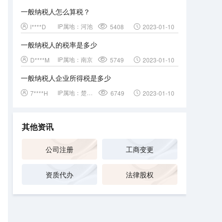
一般纳税人怎么算税？
IP属地：
河池
l****D
5408
2023-01-10
一般纳税人的税率是多少
IP属地：
南京
D****M
5749
2023-01-10
一般纳税人企业所得税是多少
IP属地：
楚雄彝族自治州
7****H
6749
2023-01-10
其他资讯
公司注册
工商变更
资质代办
法律股权