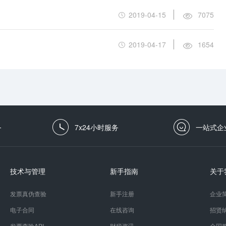
2019-04-15
7075
2019-04-17
1654
务
7x24小时服务
一站式企
技术与管理
新手指南
关于
发票真伪查验
新手注册
企业
电子合同
在线咨询
招贤
发票查验API
财税资讯
全国