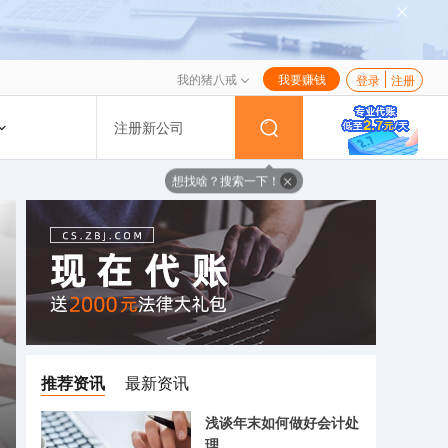
我的猪八戒
我要赚钱
登录
注册
注册新公司
想找啥？搜索一下！
推荐资讯
最新资讯
浅谈年末如何做好会计处
理