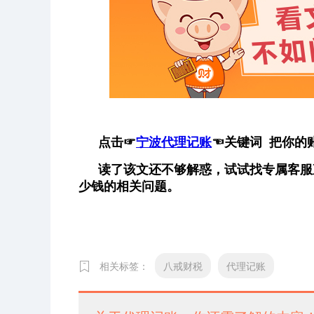
点击
☞
宁波代理记账
☜
关键词 把你的
读了该文还不够解惑，试试找专属客服
少钱的相关问题。
相关标签：
八戒财税
代理记账