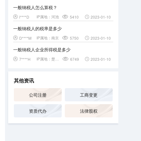
一般纳税人怎么算税？
IP属地：
河池
l****D
5410
2023-01-10
一般纳税人的税率是多少
IP属地：
南京
D****M
5750
2023-01-10
一般纳税人企业所得税是多少
IP属地：
楚雄彝族自治州
7****H
6749
2023-01-10
其他资讯
公司注册
工商变更
资质代办
法律股权