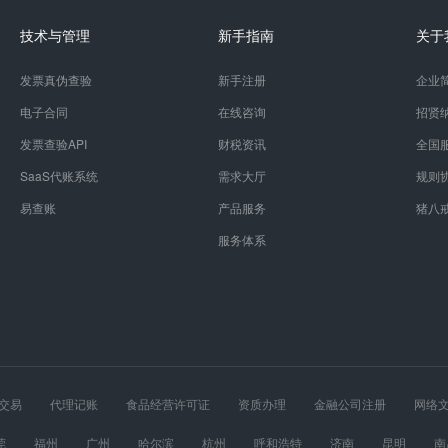
技术与管理
新手指南
关于
发票真伪查验
新手注册
企业
电子合同
在线咨询
招贤
发票查验API
财税资讯
全国
SaaS代账系统
需求大厅
规则
易查账
产品服务
猪八
服务体系
交易
代理记账
食品经营许可证
资质办理
金融公司注册
网络
经营许可证
股权设计
医疗器械经营许可证
莞
福州
广州
哈尔滨
杭州
呼和浩特
济南
昆明
南