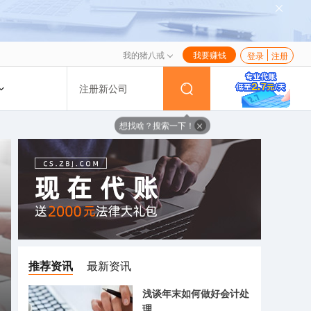
我的猪八戒
我要赚钱
登录
注册
注册新公司
想找啥？搜索一下！
推荐资讯
最新资讯
浅谈年末如何做好会计处
理