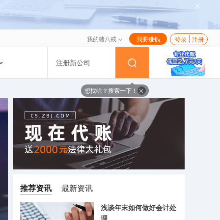
我的猪八戒
我要赚钱
登录
注册
注册新公司
想找啥？搜索一下！
推荐资讯
最新资讯
浅谈年末如何做好会计处
理