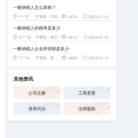
一般纳税人怎么算税？
IP属地：
河池
l****D
5474
2023-01-10
一般纳税人的税率是多少
IP属地：
南京
D****M
5812
2023-01-10
一般纳税人企业所得税是多少
IP属地：
楚雄彝族自治州
7****H
6809
2023-01-10
其他资讯
公司注册
工商变更
资质代办
法律股权