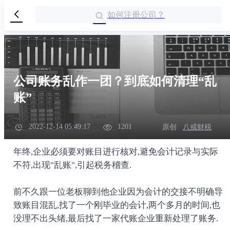
如何注册公司？
公司账务乱作一团？到底如何清理“乱
账”
2022-12-14 05:49:17
1201
原创
八戒财税
年终,企业必须要对账目进行核对,避免会计记录与实际
不符,出现"乱账",引起税务稽查.
前不久跟一位老板聊到他企业因为会计的交接不明确导
致账目混乱,找了一个刚毕业的会计,两个多月的时间,也
没理不出头绪,最后找了一家代账企业重新处理了账务.