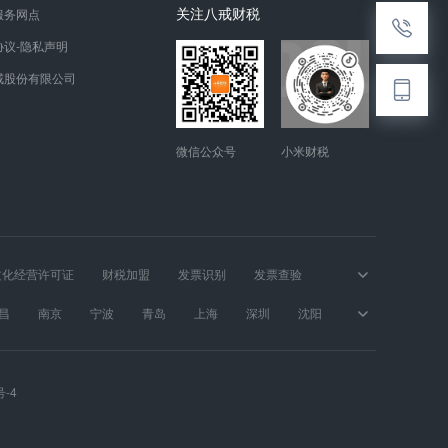
关注八戒财税
服务网点
协议-隐私声明
戒股份有限公司
微信公众号
小米财税
文化经营许可证
财税加盟
发票识别
发票查验
昌
南京
宁波
青岛
上海
深圳
沈阳
号-4