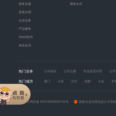
税务合规
商务合作
资质办理
企业法务
产品服务
SAAS软件
创业会员
热门业务
公司核名
公司注册
营业执照办理
公司
发票真伪
财税服务
工商年报
道路运输
热门城市
厦门
太原
北京
成都
大连
东
苏州
天津
无锡
武汉
西安
长
渝公网安备 50019002500154号
国家企业信用信息公示系