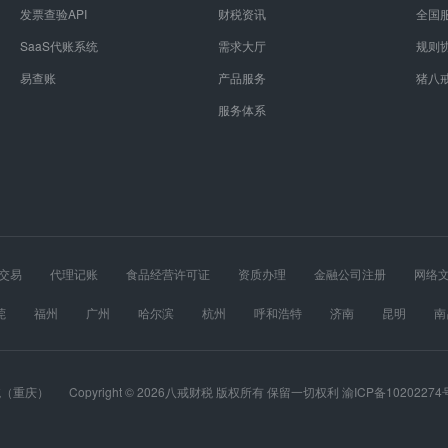
发票查验API
财税资讯
全国
SaaS代账系统
需求大厅
规则
易查账
产品服务
猪八
服务体系
交易
代理记账
食品经营许可证
资质办理
金融公司注册
网络
经营许可证
股权设计
医疗器械经营许可证
莞
福州
广州
哈尔滨
杭州
呼和浩特
济南
昆明
南
春
长沙
郑州
重庆
统（重庆）
Copyright © 2026八戒财税 版权所有 保留一切权利 渝ICP备10202274