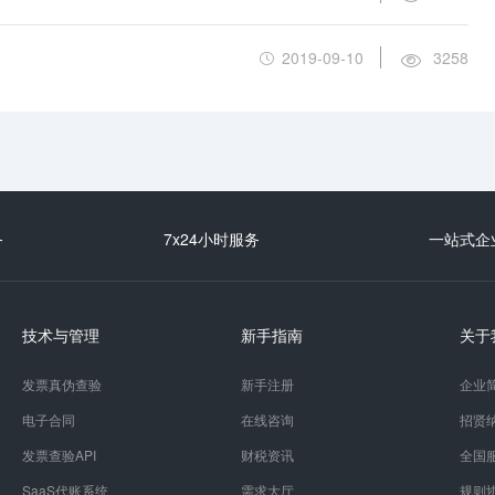
2019-09-10
3258
务
7x24小时服务
一站式企
技术与管理
新手指南
关于
发票真伪查验
新手注册
企业
电子合同
在线咨询
招贤
发票查验API
财税资讯
全国
SaaS代账系统
需求大厅
规则