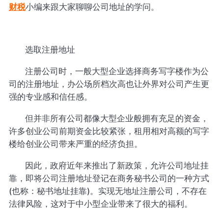
财税
小编来跟大家聊聊公司地址的学问。
选取注册地址
注册公司时，一般大型企业选择商务写字楼作为公
司的注册地址，办公场所档次高也让外界对公司产生更
强的专业感和信任感。
但并非所有公司都像大型企业般拥有充足的资金，
许多创业公司前期资金比较紧张，租用相对高额的写字
楼给创业公司带来严重的经济负担。
因此，政府近年来推出了新政策，允许公司地址挂
靠，即将公司注册地址登记在商务秘书公司的一种方式
(也称：秘书地址挂靠)。实现无地址注册公司，不存在
法律风险，这对于中小型企业带来了很大的福利。