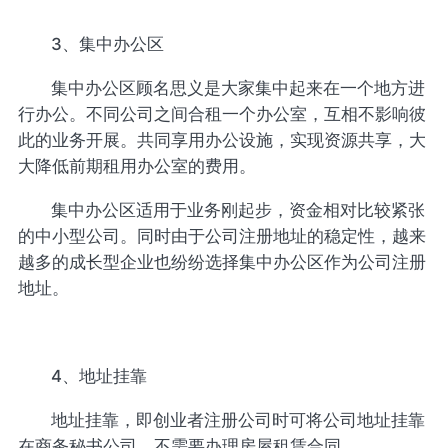
3、集中办公区
集中办公区顾名思义是大家集中起来在一个地方进
行办公。不同公司之间合租一个办公室，互相不影响彼
此的业务开展。共同享用办公设施，实现资源共享，大
大降低前期租用办公室的费用。
集中办公区适用于业务刚起步，资金相对比较紧张
的中小型公司。同时由于公司注册地址的稳定性，越来
越多的成长型企业也纷纷选择集中办公区作为公司注册
地址。
4、地址挂靠
地址挂靠，即创业者注册公司时可将公司地址挂靠
在商务秘书公司，不需要办理房屋租赁合同。