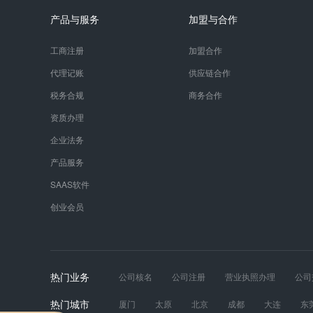
产品与服务
加盟与合作
工商注册
加盟合作
代理记账
供应链合作
税务合规
商务合作
资质办理
企业法务
产品服务
SAAS软件
创业会员
热门业务
公司核名
公司注册
营业执照办理
公司
发票真伪
财税服务
工商年报
道路运输
热门城市
厦门
太原
北京
成都
大连
东