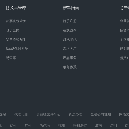
技术与管理
新手指南
关于
发票真伪查验
新手注册
企业
电子合同
在线咨询
招贤
发票查验API
财税资讯
全国
SaaS代账系统
需求大厅
规则
易查账
产品服务
猪八
服务体系
交易
代理记账
食品经营许可证
资质办理
金融公司注册
网络
经营许可证
股权设计
医疗器械经营许可证
莞
福州
广州
哈尔滨
杭州
呼和浩特
济南
昆明
南