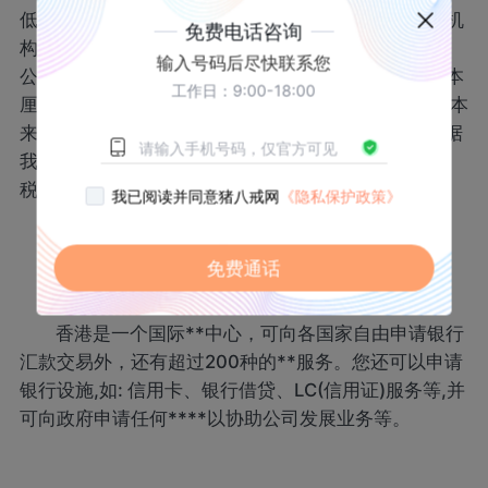
低税率的地区。香港税率低、税种少，国际上有许多机
免费电话咨询
构利用香港的税务优势达到合理避税;我们在香港成立
输入号码后尽快联系您
公司，一般只需要交两种税：一种是一次性的注册资本
工作日：9:00-18:00
厘印税，税率是1/1000，这种税是按您的实际注册资本
来厘定的;另一种是利得税，税率17.5%，这种税是根据
我们的实际盈利(纯利)来计算的，企业不赢利，不交
税。除了烟酒或特殊之外，香港没有进出口税。
我已阅读并同意猪八戒网
《隐私保护政策》
免费通话
第五、国际借贷融资方便
香港是一个国际**中心，可向各国家自由申请银行
汇款交易外，还有超过200种的**服务。您还可以申请
银行设施,如: 信用卡、银行借贷、LC(信用证)服务等,并
可向政府申请任何****以协助公司发展业务等。