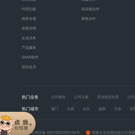
代理记账
供应链合作
税务合规
商务合作
资质办理
企业法务
产品服务
SAAS软件
创业会员
热门业务
公司核名
公司注册
营业执照办理
公司
发票真伪
财税服务
工商年报
道路运输
热门城市
厦门
太原
北京
成都
大连
东
苏州
天津
无锡
武汉
西安
长
渝公网安备 50019002500154号
国家企业信用信息公示系