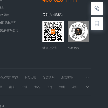
纳士
关注八戒财税
服务网点
协议-隐私声明
戒股份有限公司
微信公众号
小米财税
文化经营许可证
财税加盟
发票识别
发票查验
昌
南京
宁波
青岛
上海
深圳
沈阳
号-4