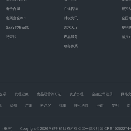
电子合同
在线咨询
招贤
发票查验API
财税资讯
全国
SaaS代账系统
需求大厅
规则
易查账
产品服务
猪八
服务体系
交易
代理记账
食品经营许可证
资质办理
金融公司注册
网络
经营许可证
股权设计
医疗器械经营许可证
莞
福州
广州
哈尔滨
杭州
呼和浩特
济南
昆明
南
春
长沙
郑州
重庆
统（重庆）
Copyright © 2026八戒财税 版权所有 保留一切权利 渝ICP备10202274