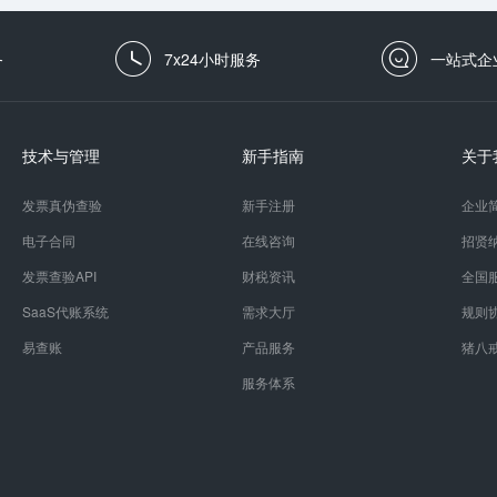
务
7x24小时服务
一站式企
技术与管理
新手指南
关于
发票真伪查验
新手注册
企业
电子合同
在线咨询
招贤
发票查验API
财税资讯
全国
SaaS代账系统
需求大厅
规则
易查账
产品服务
猪八
服务体系