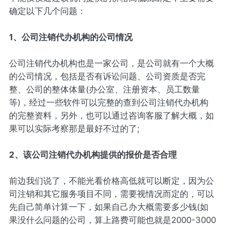
确定以下几个问题：
1、公司注销代办机构的公司情况
公司注销代办机构也是一家公司，是公司就有一个大概
的公司情况，包括是否有诉讼问题、公司资质是否完
整、公司的整体体量(办公室、注册资本、员工数量
等)，经过一些软件可以完整的查到公司注销代办机构
的完整资料，另外，也可以通过咨询客服了解大概，如
果可以实际考察那是最好不过的了;
2、该公司注销代办机构提供的报价是否合理
前边我们说了，不能光看价格高低就可以断定，因为公
司注销和其它服务项目不同，需要视情况而定的，可以
先自己简单计算一下，如果自己办大概需要多少钱(如
果没什么问题的公司，算上路费可能也就是2000-3000