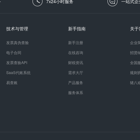
务
7x24小时服务
一站式企
技术与管理
新手指南
关于
发票真伪查验
新手注册
企业
电子合同
在线咨询
招贤
发票查验API
财税资讯
全国
SaaS代账系统
需求大厅
规则
易查账
产品服务
猪八
服务体系