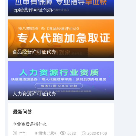
icp经营许可证代办
食品经营许可证代办
人力资源许可证代办
最新问答
企业资质是指什么
IP属地：
漯河
I****f
5633
2023-01-06