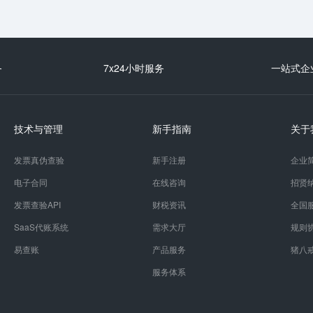
务
7x24小时服务
一站式企
技术与管理
新手指南
关于
发票真伪查验
新手注册
企业
电子合同
在线咨询
招贤
发票查验API
财税资讯
全国
SaaS代账系统
需求大厅
规则
易查账
产品服务
猪八
服务体系