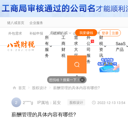
猪八戒首页
企业服务
海
我的猪八戒
我要赚钱
登录
注册
外包需求
补贴申报
八戒来客云
企业福利
APP
所
工
需
外
财
有
商
求
公
税
SaaS
产品
服
财
大
司
资
务
税
厅
服
讯
务
想找啥？搜索一下！
首页
股权设计
薪酬管理的具体内容有哪些?
IP属地：延安
2
2****g
股权设计
2022-12-13 13:54
薪酬管理的具体内容有哪些?