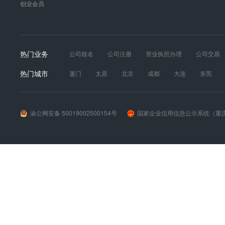
创业会员
热门业务
公司核名
公司注册
营业执照办理
公司交易
发票真伪
财税服务
工商年报
道路运输经营
热门城市
厦门
太原
北京
成都
大连
东莞
苏州
天津
无锡
武汉
西安
长春
渝公网安备 50019002500154号
国家企业信用信息公示系统（重