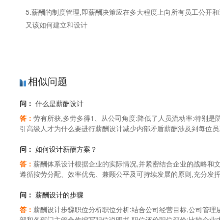
5.薪酬的制度管理,即薪酬决策应在多大程度上向所有员工公开
又该如何建立和设计
相似问题
问：
什么是薪酬设计
答：
劳有所获,多劳多得1、从公司角度:降低了人员流动率:特别是
引高级人才为什么要进行薪酬设计减少内部矛盾薪酬涉及到每位员工
励:满足自己生存的需要长期激励:满足员工的发展需要为什么要进
问：
如何设计薪酬方案？
答：
薪酬体系设计根据企业的实际情况,并紧密结合企业的战略和文
遵循按劳分配、效率优先、兼顾公平及可持续发展的原则,充分发挥
一个设计良好的薪酬体系直接与组织的战略规划相联系,从而使员
去.薪酬体系的设计应该补充和增强其他人力资源管理系统的作用,
问：
薪酬设计的步骤
上述目标,薪酬体系设计必须遵照以上的九项原则,细致入微地开展
答：
薪酬设计步骤职位分析职位分析:结合公司经营目标,公司管理
性.1、薪酬调查薪酬调查是薪酬设计中的重要组成部分.它解决的
部和各部门主管合作编写职位说明书.职位评价职位评价:比较企业