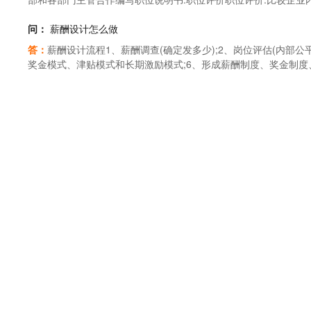
是的薪酬调查,才能使薪酬设计做到有的放矢,解决企业的薪酬激励
的职位评估标准,消除不同公司间由于职位名称不同、或即使职位
下三个方面:1)企业薪酬现状调查.通过科学的问卷设计,从薪酬水
职位之间具有可比性,为确保工资的公平性奠定基础.它是职位分析
问：
薪酬设计怎么做
体系中的主要问题以及造成问题的原因.2)进行薪酬水平调查.主
对象,最好是选择与自己有竞争关系的公司或同行业的类似公司,重
答：
薪酬设计流程1、薪酬调查(确定发多少);2、岗位评估(内部公
级别的职位薪酬数据、奖金和福利状况、长期激励措施以及未来薪酬
长状况、不同薪资结构对比、不同职位和不同级别的职位薪资数据
奖金模式、津贴模式和长期激励模式;6、形成薪酬制度、奖金制度
如国家的宏观经济、通货膨胀、行业特点和行业竞争、人才供应状
资定位:在分析同行业的薪资数据后,需要做的是根据企业状况选用
意薪酬结构要合理薪资体系的构成一般由基本薪、职位薪、绩效薪
业发展阶段、人才稀缺度、招聘难度.2、确定薪酬原则和策略薪酬
设计薪资结构设计:要综合考虑三个方面的因素:一是其职位等级,二
要合理,基本工资对企业来说一般是通用型,满足当地最低工资水准
管理的现状的基础上,确定薪酬分配的依据和原则,以此为基础确定
职位工资、技能工资、绩效工资.也有的将前两者合并考虑,作为确
值,做出科学准确的岗位评估,来体现职位薪水的高低,满足员工内部
准,薪酬的构成和各部分的比例等.3、职位分析职位分析是薪酬设计
资,需要对人员资历做评估;确定绩效工资,需要对工作表现做评估;
内不同层次的员工,绩效薪占整个薪资总额比例不一样.高层一般占40-5
的基础上,明确部门职能和职位关系;然后进行岗位职责调查分析;
评估都需要一套程序和办法.实施和修正薪资体系的实施和修正:在
的平衡公平性,加班工资的计算则要体现工资的合法性.2、注意薪
写.4、岗位评价岗位评价重在解决薪酬对企业内部的公平性问题.
好同时由人力资源部做此测算.因为按照外企的惯例,财务部门并不
因此,如果一个企业的薪酬水准低于当地同类型企业和行业市场水
岗位说明书为依据,方法有许多种,企业可以根据自身的具体情况和
一套比较好的测算方法.不同职位有不同职位的级别,一个是员工的
件、有吸引力和提升性的培训机会等,就容易造成员工流失,直接或
未来发展战略的要求,对不同类型的人员应当采取不同的薪酬类别,
多.宽带也是类似等级的,是比较新的概念,其特点就是把"级"的范
工同酬如果一个企业的薪酬不能做到同工同酬,员工就会认为自己受
员和技术序列人员可以采用岗位技能工资制,营销序列人员可以采用
经理职位,有5个、6个带别.具体而言,工资系统设计可采用如下方
极端情况下将有可能造成辞职.如果这是一名普工的话,或许他的做
计薪酬的构成因素反映了企业关注内容,因此采取不同的策略、关注
法,就是根据级别来设计.比如说有10个职能部门,有30个职系,100
秀员工或者高级主管,他的消极工作态度,甚至是辞职离去,给企业造
合考虑以下几个方面的因素:一是职位在企业中的层级,二是岗位在
系统,每一个级别,都给一个范围,在哪个级别里,就用哪个级别的工资
果一家企业中,在同一层次和同一级别的员工中,有些人一天到晚忙
酬结构中的不同部分.薪酬体系设计的方法第一步首先展开对企业的
作分析出了问题.同级别和层次的员工岗位工作量、工作难易程度、
是薪酬体系设计的基础;第二步是建立一套科学的岗位评价方法,评
以往,公司的员工一定会是牢*满腹,轻则造成内部不团结,影响士气
档系统中,以形成企业的工资级别.比如将整个企业的工资体系设计为
薪资水平差异不能太大中高层管理或技术人员确是属于企业核心人才
通过这样的办法,可以解决薪酬确定中内部公平性的问题.第三步展
岗位的薪水与基层员工的差异达到8-10倍以上,则基层员工与管理
比如确定应该是按照市场上的25P、50P还是75P来定位.这样
沉沉的局面,而中高层的工作也难以开展.6、注意调薪有依据,绩效
工资和浮动工资的比例,也包括确定岗位工资和技能工资的关系等.