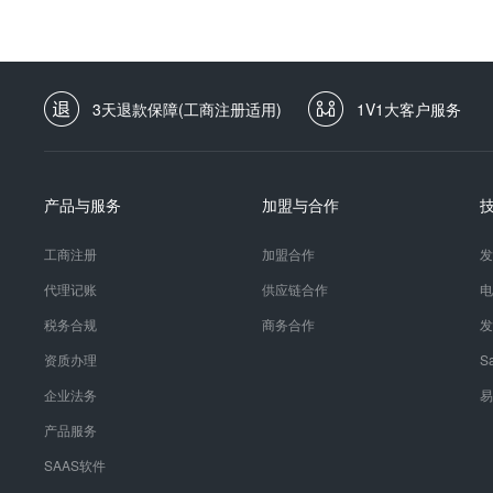
摇部分员工的信心.尤其是毫无根据地随意调薪,或绩效评估不公正,
同的档次.同一岗位的不同员工将根据他们的技能、经验、学历的不
原则,重激励.7、注意薪资计算准确,发放及时企业不能够做到准时
大的工程,不是靠文字堆砌而成的方案就能完成的,而是企业全体都
可能致使公司名誉遭受损失,也可能使外部**者对该企业丧失信心,
境薪酬体系不是靠人力资源部闭门造车、不是靠参加几次培训、更
工适当共享企业是个利益共同体,利润大家创造,收益共同分享.因
育好的土壤:与上层沟通好,获得支持;与中层沟通好,获得配合;与
员工进行分享.同时,注意分配的度.如果分给员工的过少,可能会导
合理分配到合适的人身上,为随后的岗位评价奠定基础.工作分析活
3天退款保障(工商注册适用)
1V1大客户服务
盈余可能不能满足长远发展的需要,与前者相比,公司的损失更大.一
通常采用访谈法、问卷法、观察法和现场工作日记/日志法,最后形
员工分配,这同期股期权的激励还不一样.
容、工作方法以及工作环境的书面文件;工作规范以职位说明书的内
价职位评价是对组织中所有职位的相对价值进行排序的过程,主要方
比较科学的是要素点值法,它是选取若干关键性的薪酬要素,并对每
产品与服务
加盟与合作
叫做"点值"或"点数",然后按照这些关键的薪酬要素对职位进行评
公平性.著名的HAY海氏因素点值评估体系认为智能水平、解决问
工商注册
加盟合作
发
矩阵的形式表现出来的.4、薪酬市场调查由于由自己做薪酬调查效
间同一职位名称而工作内容的非同一性,再加上市场调查结果是统计
代理记账
供应链合作
电
薪酬设计,需要结合企业的实际情况,包括企业规模、盈利情况、员
税务合规
商务合作
发
都不是独立的,而是相互联系、相互影响的.比如,薪酬设计出来以
定的,绩效考核的结果又影响到培训、晋升等,这些进而又影响薪酬.
资质办理
S
企业法务
易
产品服务
SAAS软件