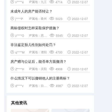
IP属地：
九江
n****e
4714
2022-12-07
未成年人的房产能否转让？
IP属地：
衢州
j****P
5023
2022-12-07
商标侵权时怎样采取保护措施？
IP属地：
恩施土家族苗族自治州
z****O
5545
2022-12-07
非法鉴定胎儿性别如何处罚？
IP属地：
濮阳
q****M
4700
2022-12-07
房产赠与公证后，能否单方面撤消？
IP属地：
庆阳
Z****H
4908
2022-12-07
什么情况下可以撤销他人的注册商标？
IP属地：
自治区直辖县级行政区划
d****v
4987
2022-12-07
其他资讯