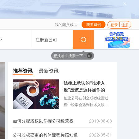
我的猪八戒
我要赚钱
登录
注册
注册新公司
想找啥？搜索一下！
推荐资讯
最新资讯
法律上承认的“技术入
股”应该是这样操作的
创业公司在创立或者经营过
程中经常会遇到技术入股的
问题，聘请一个IT大牛，让他
技术入股而不出资可以么？
如何分配股权以掌握公司经营权
2019-08-08
技术入股中的技术可以指哪
些技术？劳务、经验、专业
公司股权变更的具体流程你该知道
2022-05-31
能力、人脉能作为对公司技