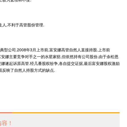
走人,不利于高管股份管理.
型公司.2008年3月上市前,富安娜高管自然人直接持股.上市前
槽至富安娜主要竞争对手之一的水星家纺,但依然持有公司股份.由于余松恩
娜遂起诉原高管.经几番股权纷争,各自提交证据,最后富安娜股权激励
面反映了自然人持股方式的缺点.
内容！