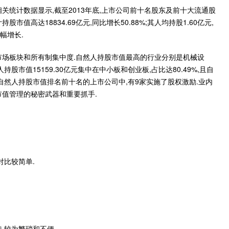
关统计数据显示,截至2013年底,上市公司前十名股东及前十大流通股
股市值高达18834.69亿元,同比增长50.88%;其人均持股1.60亿元,
幅增长.
市场板块和所有制集中度.自然人持股市值最高的行业分别是机械设
市值15159.30亿元集中在中小板和创业板,占比达80.49%,且自
年自然人持股市值排名前十名的上市公司中,有9家实施了股权激励.业内
市值管理的秘密武器和重要抓手.
对比较简单.
,较为繁琐和不便.