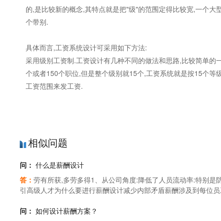
的,是比较新的概念,其特点就是把"级"的范围定得比较宽,一个大
个带别.
具体而言,工资系统设计可采用如下方法:
采用级别工资制.工资设计有几种不同的做法和思路,比较简单的一个
个或者150个职位,但是整个级别就15个,工资系统就是按15个
工资范围来发工资.
相似问题
问：
什么是薪酬设计
答：
劳有所获,多劳多得1、从公司角度:降低了人员流动率:特别是
引高级人才为什么要进行薪酬设计减少内部矛盾薪酬涉及到每位员工
励:满足自己生存的需要长期激励:满足员工的发展需要为什么要进
问：
如何设计薪酬方案？