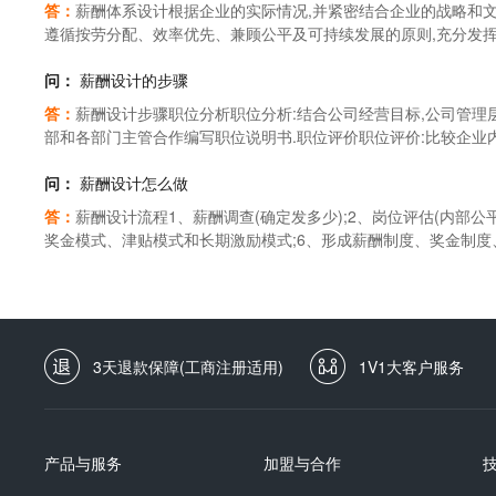
答：
薪酬体系设计根据企业的实际情况,并紧密结合企业的战略和文
遵循按劳分配、效率优先、兼顾公平及可持续发展的原则,充分发挥
一个设计良好的薪酬体系直接与组织的战略规划相联系,从而使员
去.薪酬体系的设计应该补充和增强其他人力资源管理系统的作用,
问：
薪酬设计的步骤
上述目标,薪酬体系设计必须遵照以上的九项原则,细致入微地开展
答：
薪酬设计步骤职位分析职位分析:结合公司经营目标,公司管理
性.1、薪酬调查薪酬调查是薪酬设计中的重要组成部分.它解决的
部和各部门主管合作编写职位说明书.职位评价职位评价:比较企业
是的薪酬调查,才能使薪酬设计做到有的放矢,解决企业的薪酬激励
的职位评估标准,消除不同公司间由于职位名称不同、或即使职位
下三个方面:1)企业薪酬现状调查.通过科学的问卷设计,从薪酬水
职位之间具有可比性,为确保工资的公平性奠定基础.它是职位分析
问：
薪酬设计怎么做
体系中的主要问题以及造成问题的原因.2)进行薪酬水平调查.主
对象,最好是选择与自己有竞争关系的公司或同行业的类似公司,重
答：
薪酬设计流程1、薪酬调查(确定发多少);2、岗位评估(内部公
级别的职位薪酬数据、奖金和福利状况、长期激励措施以及未来薪酬
长状况、不同薪资结构对比、不同职位和不同级别的职位薪资数据
奖金模式、津贴模式和长期激励模式;6、形成薪酬制度、奖金制度
如国家的宏观经济、通货膨胀、行业特点和行业竞争、人才供应状
资定位:在分析同行业的薪资数据后,需要做的是根据企业状况选用
意薪酬结构要合理薪资体系的构成一般由基本薪、职位薪、绩效薪
业发展阶段、人才稀缺度、招聘难度.2、确定薪酬原则和策略薪酬
设计薪资结构设计:要综合考虑三个方面的因素:一是其职位等级,二
要合理,基本工资对企业来说一般是通用型,满足当地最低工资水准
管理的现状的基础上,确定薪酬分配的依据和原则,以此为基础确定
职位工资、技能工资、绩效工资.也有的将前两者合并考虑,作为确
值,做出科学准确的岗位评估,来体现职位薪水的高低,满足员工内部
准,薪酬的构成和各部分的比例等.3、职位分析职位分析是薪酬设计
资,需要对人员资历做评估;确定绩效工资,需要对工作表现做评估;
内不同层次的员工,绩效薪占整个薪资总额比例不一样.高层一般占40-5
的基础上,明确部门职能和职位关系;然后进行岗位职责调查分析;
评估都需要一套程序和办法.实施和修正薪资体系的实施和修正:在
的平衡公平性,加班工资的计算则要体现工资的合法性.2、注意薪
写.4、岗位评价岗位评价重在解决薪酬对企业内部的公平性问题.
3天退款保障(工商注册适用)
1V1大客户服务
好同时由人力资源部做此测算.因为按照外企的惯例,财务部门并不
因此,如果一个企业的薪酬水准低于当地同类型企业和行业市场水
岗位说明书为依据,方法有许多种,企业可以根据自身的具体情况和
一套比较好的测算方法.不同职位有不同职位的级别,一个是员工的
件、有吸引力和提升性的培训机会等,就容易造成员工流失,直接或
未来发展战略的要求,对不同类型的人员应当采取不同的薪酬类别,
多.宽带也是类似等级的,是比较新的概念,其特点就是把"级"的范
工同酬如果一个企业的薪酬不能做到同工同酬,员工就会认为自己受
员和技术序列人员可以采用岗位技能工资制,营销序列人员可以采用
经理职位,有5个、6个带别.具体而言,工资系统设计可采用如下方
极端情况下将有可能造成辞职.如果这是一名普工的话,或许他的做
计薪酬的构成因素反映了企业关注内容,因此采取不同的策略、关注
法,就是根据级别来设计.比如说有10个职能部门,有30个职系,100
产品与服务
加盟与合作
秀员工或者高级主管,他的消极工作态度,甚至是辞职离去,给企业造
合考虑以下几个方面的因素:一是职位在企业中的层级,二是岗位在
系统,每一个级别,都给一个范围,在哪个级别里,就用哪个级别的工资
果一家企业中,在同一层次和同一级别的员工中,有些人一天到晚忙