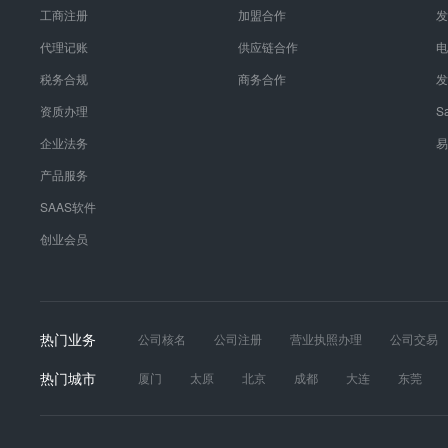
酬结构中的不同部分.薪酬体系设计的方法第一步首先展开对企业的
工商注册
加盟合作
发
作分析出了问题.同级别和层次的员工岗位工作量、工作难易程度、
是薪酬体系设计的基础;第二步是建立一套科学的岗位评价方法,评
以往,公司的员工一定会是牢*满腹,轻则造成内部不团结,影响士气
档系统中,以形成企业的工资级别.比如将整个企业的工资体系设计为
代理记账
供应链合作
电
薪资水平差异不能太大中高层管理或技术人员确是属于企业核心人才
通过这样的办法,可以解决薪酬确定中内部公平性的问题.第三步展
税务合规
商务合作
发
岗位的薪水与基层员工的差异达到8-10倍以上,则基层员工与管理
比如确定应该是按照市场上的25P、50P还是75P来定位.这样
沉沉的局面,而中高层的工作也难以开展.6、注意调薪有依据,绩效
工资和浮动工资的比例,也包括确定岗位工资和技能工资的关系等.
资质办理
S
摇部分员工的信心.尤其是毫无根据地随意调薪,或绩效评估不公正,
同的档次.同一岗位的不同员工将根据他们的技能、经验、学历的不
企业法务
易
原则,重激励.7、注意薪资计算准确,发放及时企业不能够做到准时
大的工程,不是靠文字堆砌而成的方案就能完成的,而是企业全体都
可能致使公司名誉遭受损失,也可能使外部**者对该企业丧失信心,
境薪酬体系不是靠人力资源部闭门造车、不是靠参加几次培训、更
产品服务
工适当共享企业是个利益共同体,利润大家创造,收益共同分享.因
育好的土壤:与上层沟通好,获得支持;与中层沟通好,获得配合;与
SAAS软件
员工进行分享.同时,注意分配的度.如果分给员工的过少,可能会导
合理分配到合适的人身上,为随后的岗位评价奠定基础.工作分析活
盈余可能不能满足长远发展的需要,与前者相比,公司的损失更大.一
通常采用访谈法、问卷法、观察法和现场工作日记/日志法,最后形
创业会员
员工分配,这同期股期权的激励还不一样.
容、工作方法以及工作环境的书面文件;工作规范以职位说明书的内
价职位评价是对组织中所有职位的相对价值进行排序的过程,主要方
比较科学的是要素点值法,它是选取若干关键性的薪酬要素,并对每
叫做"点值"或"点数",然后按照这些关键的薪酬要素对职位进行评
公平性.著名的HAY海氏因素点值评估体系认为智能水平、解决问
热门业务
公司核名
公司注册
营业执照办理
公司交易
矩阵的形式表现出来的.4、薪酬市场调查由于由自己做薪酬调查效
发票真伪
财税服务
工商年报
道路运输经营
热门城市
厦门
太原
北京
成都
大连
东莞
间同一职位名称而工作内容的非同一性,再加上市场调查结果是统计
薪酬设计,需要结合企业的实际情况,包括企业规模、盈利情况、员
苏州
天津
无锡
武汉
西安
长春
都不是独立的,而是相互联系、相互影响的.比如,薪酬设计出来以
定的,绩效考核的结果又影响到培训、晋升等,这些进而又影响薪酬.