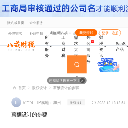
猪八戒首页
企业服务
海
我的猪八戒
我要赚钱
登录
注册
外包需求
补贴申报
八戒来客云
企业福利
APP
所
工
需
外
财
有
商
求
公
税
SaaS
产品
服
财
大
司
资
务
税
厅
服
讯
务
想找啥？搜索一下！
首页
股权设计
薪酬设计的步骤
IP属地：湖州
h
h****4
股权设计
2022-12-13 13:54
薪酬设计的步骤