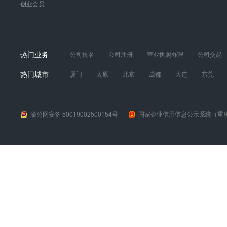
创业会员
热门业务
公司核名
公司注册
营业执照办理
公司交易
发票真伪
财税服务
工商年报
道路运输经营
热门城市
厦门
太原
北京
成都
大连
东莞
苏州
天津
无锡
武汉
西安
长春
渝公网安备 50019002500154号
国家企业信用信息公示系统（重