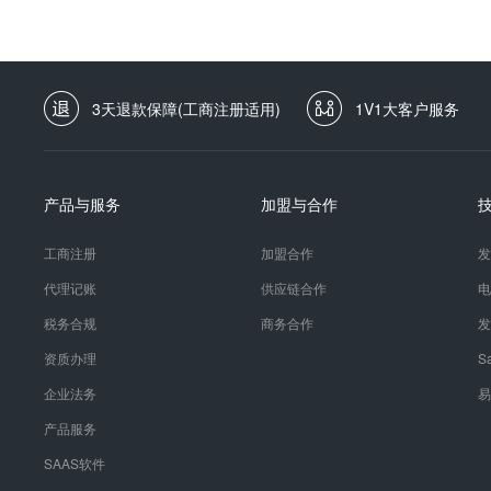
可能致使公司名誉遭受损失,也可能使外部**者对该企业丧失信心,
境薪酬体系不是靠人力资源部闭门造车、不是靠参加几次培训、更
工适当共享企业是个利益共同体,利润大家创造,收益共同分享.因
育好的土壤:与上层沟通好,获得支持;与中层沟通好,获得配合;与
员工进行分享.同时,注意分配的度.如果分给员工的过少,可能会导
合理分配到合适的人身上,为随后的岗位评价奠定基础.工作分析活
盈余可能不能满足长远发展的需要,与前者相比,公司的损失更大.一
通常采用访谈法、问卷法、观察法和现场工作日记/日志法,最后形
3天退款保障(工商注册适用)
1V1大客户服务
员工分配,这同期股期权的激励还不一样.
容、工作方法以及工作环境的书面文件;工作规范以职位说明书的内
价职位评价是对组织中所有职位的相对价值进行排序的过程,主要方
比较科学的是要素点值法,它是选取若干关键性的薪酬要素,并对每
叫做"点值"或"点数",然后按照这些关键的薪酬要素对职位进行评
产品与服务
加盟与合作
公平性.著名的HAY海氏因素点值评估体系认为智能水平、解决问
矩阵的形式表现出来的.4、薪酬市场调查由于由自己做薪酬调查效
间同一职位名称而工作内容的非同一性,再加上市场调查结果是统计
工商注册
加盟合作
发
薪酬设计,需要结合企业的实际情况,包括企业规模、盈利情况、员
代理记账
供应链合作
电
都不是独立的,而是相互联系、相互影响的.比如,薪酬设计出来以
定的,绩效考核的结果又影响到培训、晋升等,这些进而又影响薪酬.
税务合规
商务合作
发
资质办理
S
企业法务
易
产品服务
SAAS软件