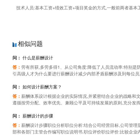
技术人员:基本工资+绩效工资+项目奖金的方式,一般前两者基本
相似问题
问：
什么是薪酬设计
答：
劳有所获,多劳多得1、从公司角度:降低了人员流动率:特别是
引高级人才为什么要进行薪酬设计减少内部矛盾薪酬涉及到每位员工
励:满足自己生存的需要长期激励:满足员工的发展需要为什么要进
问：
如何设计薪酬方案？
答：
薪酬体系设计根据企业的实际情况,并紧密结合企业的战略和文
遵循按劳分配、效率优先、兼顾公平及可持续发展的原则,充分发挥
一个设计良好的薪酬体系直接与组织的战略规划相联系,从而使员
去.薪酬体系的设计应该补充和增强其他人力资源管理系统的作用,
问：
薪酬设计的步骤
上述目标,薪酬体系设计必须遵照以上的九项原则,细致入微地开展
答：
薪酬设计步骤职位分析职位分析:结合公司经营目标,公司管理
性.1、薪酬调查薪酬调查是薪酬设计中的重要组成部分.它解决的
部和各部门主管合作编写职位说明书.职位评价职位评价:比较企业
是的薪酬调查,才能使薪酬设计做到有的放矢,解决企业的薪酬激励
的职位评估标准,消除不同公司间由于职位名称不同、或即使职位