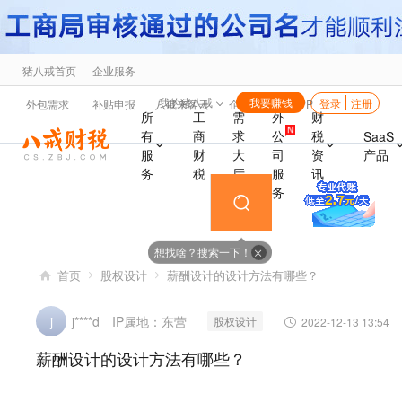
猪八戒首页
企业服务
海
我的猪八戒
我要赚钱
登录
注册
外包需求
补贴申报
八戒来客云
企业福利
APP
所
工
需
外
财
有
商
求
公
税
SaaS
产品
服
财
大
司
资
务
税
厅
服
讯
务
想找啥？搜索一下！
首页
股权设计
薪酬设计的设计方法有哪些？
IP属地：东营
j
j****d
股权设计
2022-12-13 13:54
薪酬设计的设计方法有哪些？