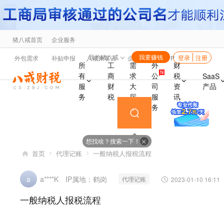
猪八戒首页
企业服务
海
我的猪八戒
我要赚钱
登录
注册
外包需求
补贴申报
八戒来客云
企业福利
APP
所
工
需
外
财
有
商
求
公
税
SaaS
产品
服
财
大
司
资
务
税
厅
服
讯
务
想找啥？搜索一下！
首页
代理记账
一般纳税人报税流程
IP属地：鹤岗
a
a****K
代理记账
2023-01-10 16:11
一般纳税人报税流程