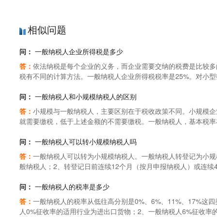
相似问题
问：
一般纳税人企业所得税是多少
答：
依法纳税是每个企业的义务，而企业需要交纳的税费是比较多
税有不同的计算方法。一般纳税人企业所得税税率是25%。对小型
所得额，按20%的税率缴纳企业所得税；对年应纳税所得额超过10
的税率缴纳企业所得税。一般纳税人的企业所得税如何计算(一)
问：
一般纳税人和小规模纳税人的区别
境内范围的内资企业或者其他组织形式，包括以下六类：(1)国有企业；(
答：
小规模与一般纳税人，主要区别在于税收政策不同。小规模企
生产经营所得以及其他所得的其他组织形式。(二)、所得税的征
就需要缴税，低于上述金额的不需要缴税。一般纳税人，基本税率在
为：应交所得税=收入总额X税务核定固定比例X所得税税率；2、
缴税的，但是是实行差额征税。小规模纳税人与一般纳税人的区别
所得税税率；3、所得税税率：(1)一般企业所得税的税率为25%(
销售额在100万元以上的，可以认定为一般纳税人，100万以下的
问：
一般纳税人可以转小规模纳税人吗
需要重点扶持的高新技术类型企业，减按15%的税率来征收企业所
可以认定为一般纳税人，180万以下为小规模纳税人。工业企业年销
答：
一般纳税人可以转为小规模纳税人。一般纳税人转登记为小规
式应交所得税=不含税收入额X税务核定比例X所得税税率=1000X
模纳税人;反之，为一般纳税人。【【法律依据】】《增值税暂行
般纳税人；2、转登记日前连续12个月（按月申报纳税人）或连续
额x所得税税率；=(不含税收入-不含税成本-税费-管理、销售、财务
(一)从事货物生产或者提供应税劳务的纳税人，以及以从事货物
人在转登记日前的经营期尚不满12个月或4个季度，则按照月（或
增值税销售额(以下简称应税销售额)在50万元以下(含本数，下同)
和国增值税暂行条例》第十三条小规模纳税人以外的纳税人应当向
问：
一般纳税人的税率是多少
元以下的。本条第一款所称以从事货物生产或者提供应税劳务为主
规模纳税人会计核算健全，能够提供准确税务资料的，可以向主管
答：
一般纳税人的税率从低往高分别是0%、6%、11%、17%
的比重在50%以上。
纳税额。
人0%征收率的适用行业为进出口货物；2、一般纳税人6%征收