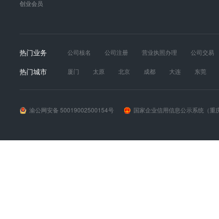
创业会员
热门业务
公司核名
公司注册
营业执照办理
公司交易
发票真伪
财税服务
工商年报
道路运输经营
热门城市
厦门
太原
北京
成都
大连
东莞
苏州
天津
无锡
武汉
西安
长春
渝公网安备 50019002500154号
国家企业信用信息公示系统（重