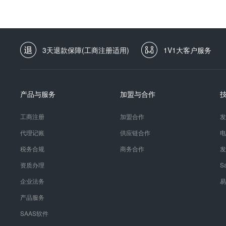
3天退款保障(工商注册适用)
1V1大客户服务
产品与服务
加盟与合作
工商注册
加盟合作
发
代理记账
供应链合作
电
税务合规
商务合作
发
资质办理
S
企业法务
易
产品服务
SAAS软件