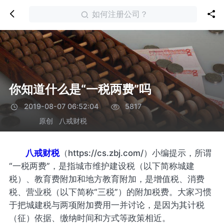
如何注册公司？
你知道什么是“一税两费”吗
2019-08-07 06:52:04
5817
原创
八戒财税
八戒财税
（https://cs.zbj.com/）小编提示，所谓
“一税两费”，是指城市维护建设税（以下简称城建
税）、教育费附加和地方教育附加，是增值税、消费
税、营业税（以下简称“三税”）的附加税费。大家习惯
于把城建税与两项附加费用一并讨论，是因为其计税
（征）依据、缴纳时间和方式等政策相近。