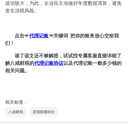
波动较大，为此，企业应主动做好年度数据清算，避免
发生涉税风险。
点击
☞
代理记账
☜
关键词 把你的账务放心交给我
们！
读了该文还不够解惑，试试找专属客服直接详细了
解八戒财税的
代理记账协议
以及代理记账一般多少钱的
相关问题。
相关标签：
八戒财税
进项税额转出