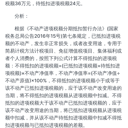
税额36万元，待抵扣进项税额24元。
分析：
根据《不动产进项税额分期抵扣暂行办法》(国家
税务总局公告2016年15号)第七条规定，已抵扣进项税
额的不动产，发生非正常损失，或者改变用途，专用于
简易计税方法计税项目、免征增值税项目、集体福利或
者个人消费的，按照下列公式计算不得抵扣的进项税
额：不得抵扣的进项税额=(已抵扣进项税额+待抵扣进
项税额)×不动产净值率，不动产净值率=(不动产净值÷
不动产原值)×100%，不得抵扣的进项税额小于或等于
该不动产已抵扣进项税额的，应于该不动产改变用途的
当期，将不得抵扣的进项税额从进项税额中扣减。不得
抵扣的进项税额大于该不动产已抵扣进项税额的，应于
该不动产改变用途的当期，将已抵扣进项税额从进项税
额中扣减，并从该不动产待抵扣进项税额中扣减不得抵
扣进项税额与已抵扣进项税额的差额。