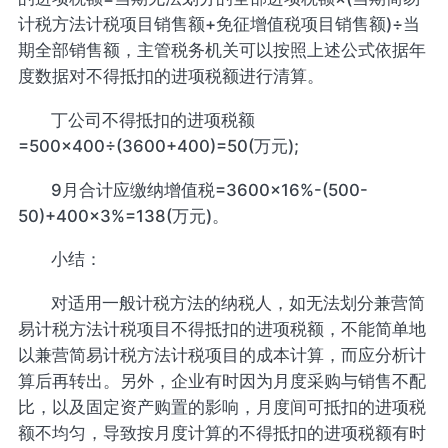
计税方法计税项目销售额+免征增值税项目销售额)÷当
期全部销售额，主管税务机关可以按照上述公式依据年
度数据对不得抵扣的进项税额进行清算。
丁公司不得抵扣的进项税额
=500×400÷(3600+400)=50(万元);
9月合计应缴纳增值税=3600×16%-(500-
50)+400×3%=138(万元)。
小结：
对适用一般计税方法的纳税人，如无法划分兼营简
易计税方法计税项目不得抵扣的进项税额，不能简单地
以兼营简易计税方法计税项目的成本计算，而应分析计
算后再转出。另外，企业有时因为月度采购与销售不配
比，以及固定资产购置的影响，月度间可抵扣的进项税
额不均匀，导致按月度计算的不得抵扣的进项税额有时