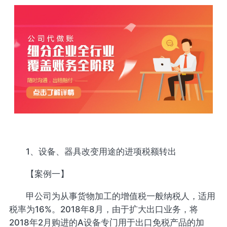
1、设备、器具改变用途的进项税额转出
【案例一】
甲公司为从事货物加工的增值税一般纳税人，适用
税率为16%。2018年8月，由于扩大出口业务，将
2018年2月购进的A设备专门用于出口免税产品的加