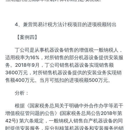
4、兼营简易计税方法计税项目的进项税额转出
【案例四】
丁公司是从事机器设备销售的增值税一般纳税人，
适用税率为16%，对所销售的部分机器设备提供安装服
务。2018年9月，丁公司销售机器设备实现销售额
3600万元，对所销售机器设备提供的安装业务实现销
售额400万元。当月可抵扣的进项税额500万元。
分析：
根据《国家税务总局关于明确中外合作办学等若干
增值税征管问题的公告》(国家税务总局公告2018年第
42号) 第六条规定，一般纳税人销售自产机器设备的同
时提供安装服务，应分别核算机器设备和安装服务的销