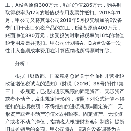
工，A设备原值300万元，账面净值285万元，购买时
取得税率为17%的增值税专用发票并抵扣。2018年11
月，甲公司又将其母公司2018年5月投资增加的E设备
专门用于出口免税产品的加工，E设备原值400万元，
账面净值380万元，接受投资时取得税率为16%的增值
税专用发票并抵扣。甲公司计划将A、E两台设备一次
性计入当期成本费用在计算应纳税所得额时扣除。
分析：
根据《财政部、国家税务总局关于全面推开营业税
改征增值税试点的通知》(财税〔2016〕36号)附件1第
三十一条规定，已抵扣进项税额的固定资产、无形资产
或者不动产，发生规定情形的，按照下列公式计算不得
抵扣的进项税额：不得抵扣的进项税额=固定资产、无
形资产或者不动产净值×适用税率。固定资产、无形资
产或者不动产净值，指纳税人根据财务会计制度计提折
旧或摊销后的余额。甲公司将A、E两台设备调整为专