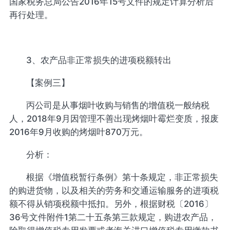
国家税务总局公告2016年15号文件的规定计算分析后
再行处理。
3、农产品非正常损失的进项税额转出
【案例三】
丙公司是从事烟叶收购与销售的增值税一般纳税
人，2018年9月因管理不善出现烤烟叶霉烂变质，报废
2016年9月收购的烤烟叶870万元。
分析：
根据《增值税暂行条例》第十条规定，非正常损失
的购进货物，以及相关的劳务和交通运输服务的进项税
额不得从销项税额中抵扣。另外，根据财税〔2016〕
36号文件附件1第二十五条第三款规定，购进农产品，