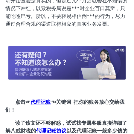
刚开始查验是真实的，但是过几个月后就会在不知情的
情况下冲红，以致税务局说是***时企业百口莫辩，只
能吃哑巴亏。所以，不要轻易相信倒***的行为，尽力
通过合理合规的渠道取得相应的真实业务发票。
点击
☞
代理记账
☜
关键词 把你的账务放心交给我
们！
读了该文还不够解惑，试试找专属客服直接详细了
解八戒财税的
代理记账协议
以及代理记账一般多少钱的