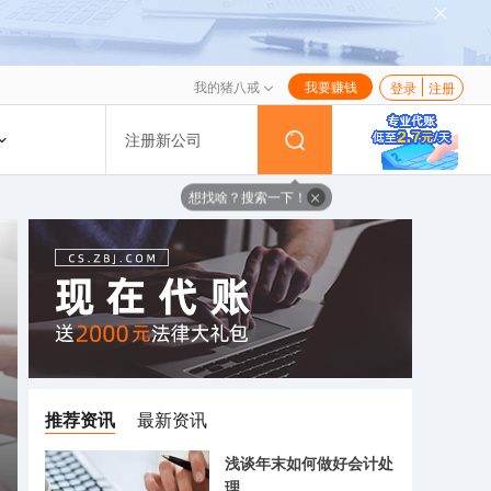
我的猪八戒
我要赚钱
登录
注册
注册新公司
想找啥？搜索一下！
推荐资讯
最新资讯
浅谈年末如何做好会计处
理