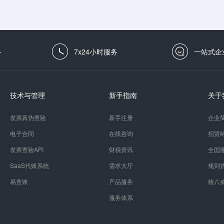
务
7x24小时服务
一站式企
技术与管理
新手指南
关于
发票真伪查验
新手注册
企业
电子合同
在线咨询
招贤
发票查验API
财税资讯
全国
SaaS代账系统
需求大厅
规则
易查账
产品服务
猪八
服务体系