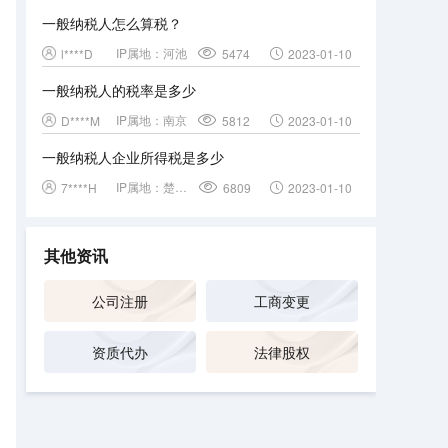
一般纳税人怎么算税？
IP属地：
河池
l****D
5474
2023-01-10
一般纳税人的税率是多少
IP属地：
南京
D****M
5812
2023-01-10
一般纳税人企业所得税是多少
IP属地：
楚雄彝族自治州
7****H
6809
2023-01-10
其他资讯
公司注册
工商变更
资质代办
法律股权