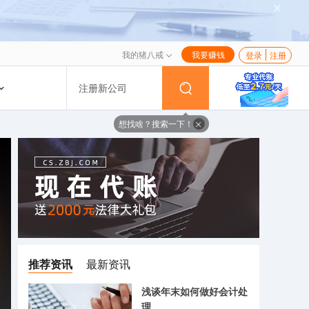
我的猪八戒
我要赚钱
登录
注册
注册新公司
想找啥？搜索一下！
推荐资讯
最新资讯
浅谈年末如何做好会计处
理