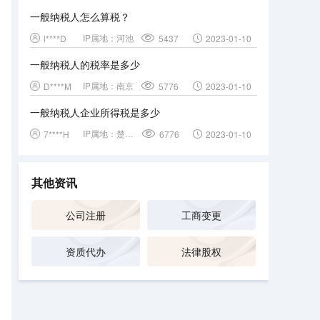
一般纳税人怎么算税？
IP属地：
河池
l****D
5437
2023-01-10
一般纳税人的税率是多少
IP属地：
南京
D****M
5776
2023-01-10
一般纳税人企业所得税是多少
IP属地：
楚雄彝族自治州
7****H
6776
2023-01-10
其他资讯
公司注册
工商变更
资质代办
法律股权