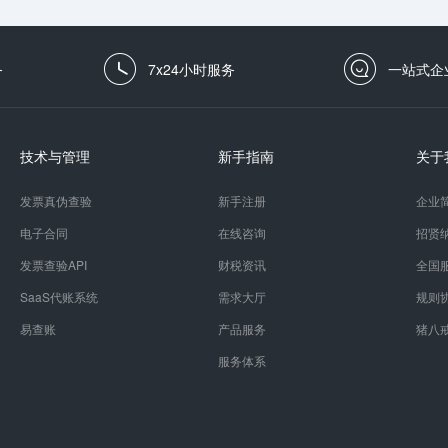
务
7x24小时服务
一站式企
技术与管理
新手指南
关于
发票真伪查验
新手注册
企业
电子合同
在线咨询
招贤
发票查验API
财税资讯
全国
SaaS代账系统
需求大厅
规则
易查账
产品服务
猪八
服务体系