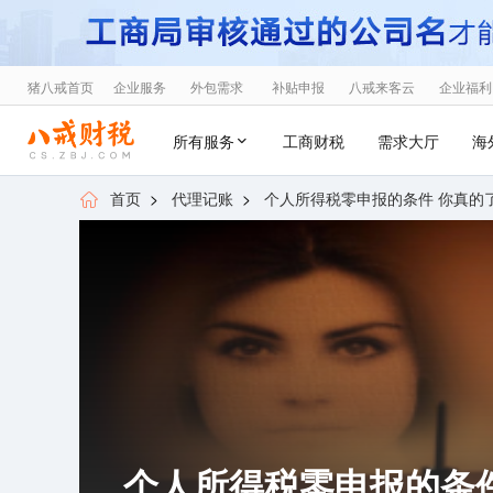
猪八戒首页
企业服务
外包需求
补贴申报
八戒来客云
企业福利
所有服务
工商财税
需求大厅
海
首页
>
代理记账
>
个人所得税零申报的条件 你真的
个人所得税零申报的条