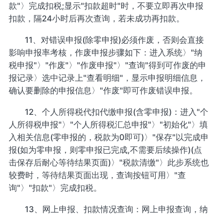
款"〉完成扣税;显示"扣款超时"时，不要立即再次申报
扣款，隔24小时后再次查询，若未成功再扣款。
11、对错误申报(除零申报)必须作废，否则会直接
影响申报率考核，作废申报步骤如下：进入系统〉"纳
税申报"〉"作废"〉"作废申报"〉"查询"得到可作废的申
报记录〉选中记录上"查看明细"，显示申报明细信息，
确认要删除的申报信息〉"作废"即可作废错误申报。
12、个人所得税代扣代缴申报(含零申报)：进入"个
人所得税申报"〉"个人所得税汇总申报"〉"初始化"〉填
入相关信息(零申报的，税款为0即可)〉"保存"以完成申
报(如为零申报，则零申报已完成,不需要后续操作)(点
击保存后耐心等待结果页面)〉"税款清缴"〉此步系统也
较费时，等待结果页面出现，查询按钮可用〉"查
询"〉"扣款"〉完成扣税。
13、网上申报、扣款情况查询：网上申报查询，纳