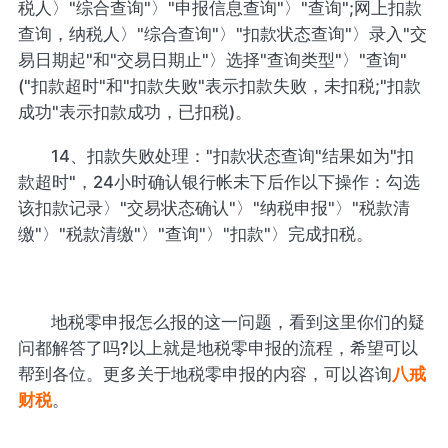
税人〉"综合查询"〉"申报信息查询"〉"查询";网上扣款
查询，纳税人〉"综合查询"〉"扣款状态查询"〉录入"交
易日期起"和"交易日期止"〉选择"查询类型"〉"查询"
("扣款超时"和"扣款失败"表示扣款失败，未扣税;"扣款
成功"表示扣款成功，已扣税)。
14、扣款失败处理："扣款状态查询"结果如为"扣
款超时"，24小时确认银行帐未下后作以下操作：勾选
该扣款记录〉"交易状态确认"〉"纳税申报"〉"税款清
缴"〉"税款清缴"〉"查询"〉"扣款"〉完成扣税。
地税零申报怎么报的这一问题，看到这里你们的疑
问都解答了吗?以上就是地税零申报的流程，希望可以
帮到各位。更多关于地税零申报的内容，可以咨询
八戒
财税
。