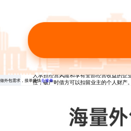
13、银行开立公司基本帐号开户费20元
14、国税税务登记证60元，地税税务登
15、兼职会计工资，200元。
16、申请领购发票，500元。
三、公司的类型有哪些
企业类型分为三种。第一种是个人独资
人承担经营风险和享有全部经营收益的企
做外包需求，接单赚钱
去接单
任，破产时借方可以扣留业主的个人财产
第二种为合伙企业，是指由各合伙人订
担风险，并对企业债务承担无限连带责任
企业。