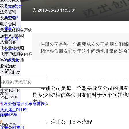
税务合规
八戒来客云
2019-05-29 11:55:01
法务咨询
发票查验
企业福利
电子合同
雇主PLUS
天蓬云账财务系统
加盟八戒财税
新人引导
八仙创客
注册公司是每一个想要成立公司的朋友们都
代办营业执照
案例中心
相信各位朋友们对于这个问题也非常的好奇
代理记账服务内容
咨询行业资质
八戒头条
股权激励
APP
合伙人制度
税务政策咨询
合同拟审
注册公司是每一个想要成立公司的朋友
搜索TOP10
发布
是多少呢?相信各位朋友们对于这个问题也
今日
本月
案吧。
发布外包需求
发布招聘职位
1
八戒雇主PLUS
我的猪八戒
HOT
2
一、注册公司基本流程
我的订单
注册公司费用