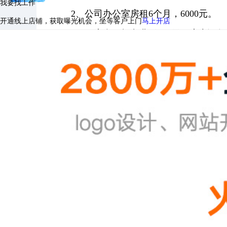
我要找工作
2、公司办公室房租6个月，6000元。
开通线上店铺，获取曝光机会，坐等客户上门
马上开店
3、租房合同打印费5份15元，房产证复印
4、租房的印花税12元。
5、下载公司章程的上网费2元，公司章
6、刻法人私章20元。
7、会计师事务所的银行询征函10元。
8、银行开立公司验资户开户费20元。
9、会计师事务所办理验资报告500元。
10、工商局注册公司手续费300元，信息
11、公章2个120元，财务章1个60元。
12、技术监督局办理组织机构代码证14