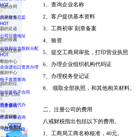
HOT
1、查询企业名称
我的合同
3
2、客户提供基本资料
共享财务总监
我的发票
HOT
我的足迹
3、工商初审 刻章备案
4
公司注册地址
我的收藏
4、验资
5
出钱和出力股权分配
我的优惠券
5、提交工商局审批，打印营业执照
HOT
6
帮助中心
6、办理企业组织机构代码证
企业进出口资质办理
规则中心
7
7、办理税务登记证
电子发票查询
我的职位
8
8、 领取全部执照，和其他相关材料。
如何签电子合同
雇主PLUS
9
劳务资质代办
我要赚钱
二、注册公司的费用
10
开店获客
经济纠纷咨询
八戒财税指出包括以下的费用。
做外包需求
1、工商局工商名称核准，40元。