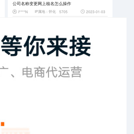
公司名称变更网上核名怎么操作
IP属地：
怀化
I****N
5705
2023-01-03
公司核名网上怎么操作
IP属地：
云浮
E****t
4876
2023-01-03
核名通过后几天拿营业执照
IP属地：
大理白族自治州
L****x
4848
2023-01-03
个体户核名网上怎么核名
IP属地：
钦州
B****H
5768
2023-01-03
公司核名要几天？
IP属地：
三亚
K****q
4695
2023-01-03
其他资讯
工商变更
代理记账