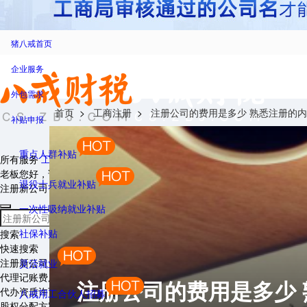
猪八戒首页
企业服务
外包需求
首页
>
工商注册
>
注册公司的费用是多少 熟悉注册的
补贴申报
重点人群补贴
所有服务
工商财税
需求大厅
海外公司服务
财税资讯
SaaS产品
问
老板您好，试试搜索“注册公司”
退役士兵就业补贴
注册新公司
一次性吸纳就业补贴
社保补贴
搜索
快速搜索
注册新公司
灵活就业
代理记账费用
注册公司的费用是多少
代办资质许可
八戒用工合伙人招募
股权分配方案