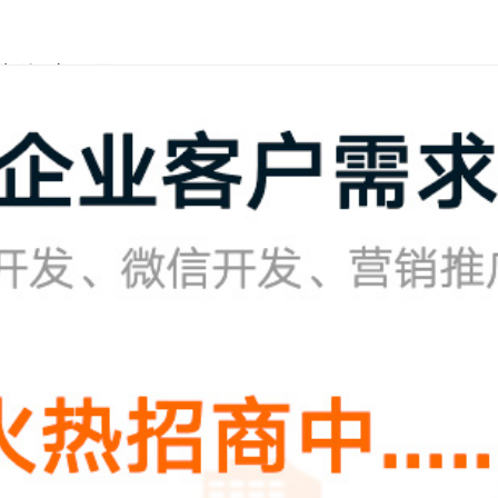
件5张2.5元。
程打印费15元。
卡120元。
8元。