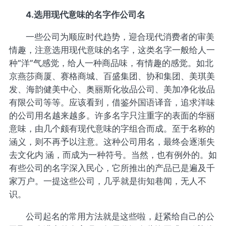
4.选用现代意味的名字作公司名
一些公司为顺应时代趋势，迎合现代消费者的审美
情趣，注意选用现代意味的名字，这类名字一般给人一
种“洋”气感觉，给人一种商品味，有情趣的感觉。如北
京燕莎商厦、赛格商城、百盛集团、协和集团、美琪美
发、海韵健美中心、奥丽斯化妆品公司、美加净化妆品
有限公司等等。应该看到，借鉴外国语译音，追求洋味
的公司用名越来越多。许多名字只注重字的表面的华丽
意味，由几个颇有现代意味的字组合而成。至于名称的
涵义，则不再予以注意。这种公司用名，最终会逐渐失
去文化内 涵，而成为一种符号。当然，也有例外的。如
有些公司的名字深入民心，它所推出的产品已是遍及千
家万户。一提这些公司，几乎就是街知巷闻，无人不
识。
公司起名的常用方法就是这些啦，赶紧给自己的公