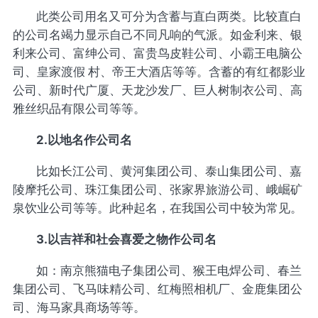
此类公司用名又可分为含蓄与直白两类。比较直白
的公司名竭力显示自己不同凡响的气派。如金利来、银
利来公司、富绅公司、富贵鸟皮鞋公司、小霸王电脑公
司、皇家渡假 村、帝王大酒店等等。含蓄的有红都影业
公司、新时代广厦、天龙沙发厂、巨人树制衣公司、高
雅丝织品有限公司等等。
2.以地名作公司名
比如长江公司、黄河集团公司、泰山集团公司、嘉
陵摩托公司、珠江集团公司、张家界旅游公司、峨崛矿
泉饮业公司等等。此种起名，在我国公司中较为常见。
3.以吉祥和社会喜爱之物作公司名
如：南京熊猫电子集团公司、猴王电焊公司、春兰
集团公司、飞马味精公司、红梅照相机厂、金鹿集团公
司、海马家具商场等等。