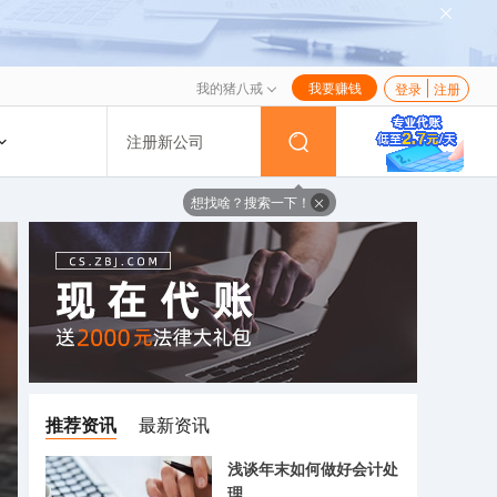
我的猪八戒
我要赚钱
登录
注册
注册新公司
想找啥？搜索一下！
推荐资讯
最新资讯
浅谈年末如何做好会计处
理