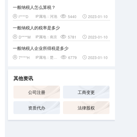
一般纳税人怎么算税？
IP属地：
河池
l****D
5440
2023-01-10
一般纳税人的税率是多少
IP属地：
南京
D****M
5781
2023-01-10
一般纳税人企业所得税是多少
IP属地：
楚雄彝族自治州
7****H
6779
2023-01-10
其他资讯
公司注册
工商变更
资质代办
法律股权